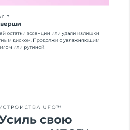
Г 3
аверши
ей остатки эссенции или удали излишки
тным диском. Продолжи с увлажняющим
емом или рутиной.
УСТРОЙСТВА UFO™
Усиль свою