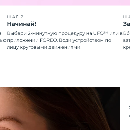
ШАГ 2
ША
Начинай!
З
з
Выбери 2-минутную процедуру на UFO™ или в
Вб
щью
приложении FOREO. Води устройством по
ва
лицу круговыми движениями.
кр