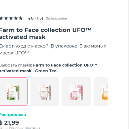
4.8
(115)
Write a review
4.8
out
Farm to Face collection UFO™
of
5
activated mask
stars,
average
Смарт-уход с маской. В упаковке: 6 активных
rating
value.
масок UFO™
Read
115
Выбрать masks:
Farm to Face collection UFO™
Reviews.
Same
activated mask - Green Tea
page
link.
Распродажа
$ 21,99
НДС и пошлины включены