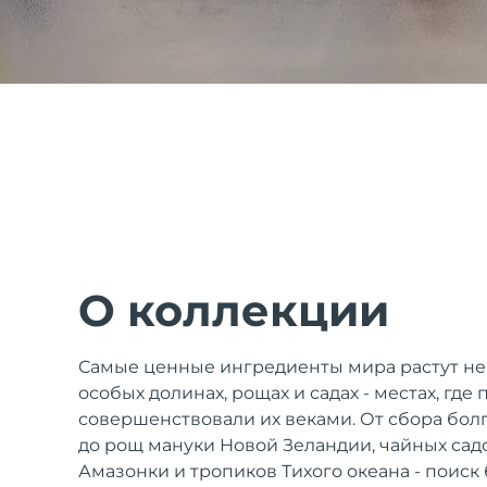
issa™ Teeth Whitening Set
FAQ™ Dual LED Panel
ПОДАРКИ И НАБОРЫ
О коллекции
Специальные
Самые ценные ингредиенты мира растут не
предложения
БЕСТСЕЛЛЕРЫ
особых долинах, рощах и садах - местах, где
совершенствовали их веками. От сбора болг
до рощ мануки Новой Зеландии, чайных сад
Амазонки и тропиков Тихого океана - поиск