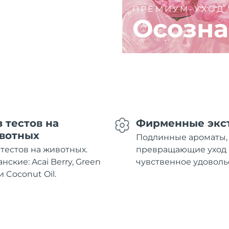
ПРЕМИУМ-УХОД
Осозна
з тестов на
Фирменные экс
вотных
Подлинные ароматы,
 тестов на животных.
превращающие уход 
нские: Acai Berry, Green
чувственное удоволь
и Coconut Oil.