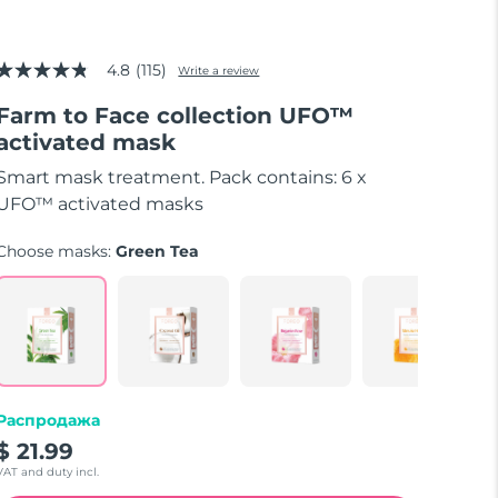
4.8
(115)
Write a review
4.8
out
Farm to Face collection UFO™
of
5
activated mask
stars,
average
Smart mask treatment. Pack contains: 6 x
rating
value.
UFO™ activated masks
Read
115
Choose masks:
Green Tea
Reviews.
Same
page
link.
Распродажа
$ 21.99
VAT and duty incl.