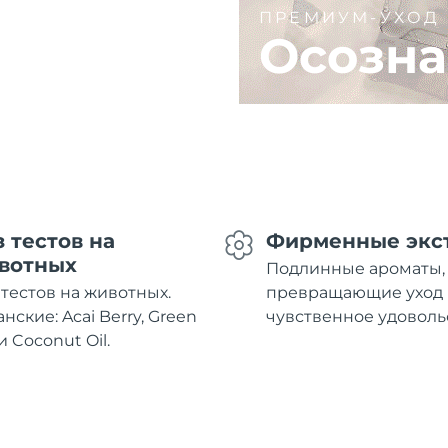
ПРЕМИУМ-УХОД
Осозна
з тестов на
Фирменные экс
вотных
Подлинные ароматы,
 тестов на животных.
превращающие уход 
нские: Acai Berry, Green
чувственное удоволь
и Coconut Oil.