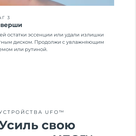
Г 3
аверши
ей остатки эссенции или удали излишки
тным диском. Продолжи с увлажняющим
емом или рутиной.
УСТРОЙСТВА UFO™
Усиль свою