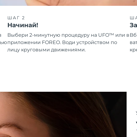
ШАГ 2
ША
Начинай!
З
з
Выбери 2-минутную процедуру на UFO™ или в
Вб
щью
приложении FOREO. Води устройством по
ва
лицу круговыми движениями.
кр