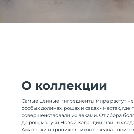
issa™ Teeth Whitening Set
FAQ™ Dual LED Panel
ПОДАРКИ И НАБОРЫ
О коллекции
Специальные
Самые ценные ингредиенты мира растут не
предложения
БЕСТСЕЛЛЕРЫ
особых долинах, рощах и садах - местах, где
совершенствовали их веками. От сбора болг
до рощ мануки Новой Зеландии, чайных сад
Амазонки и тропиков Тихого океана - поиск