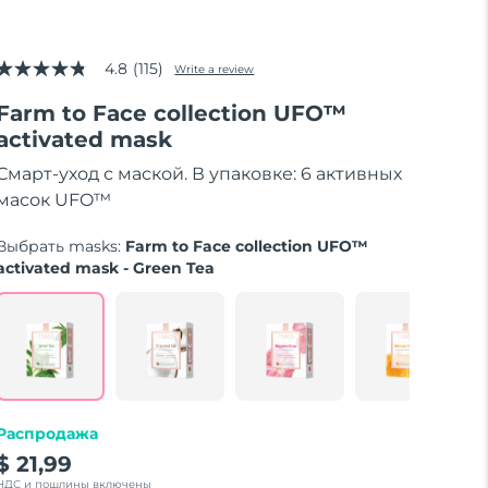
4.8
(115)
Write a review
4.8
out
Farm to Face collection UFO™
of
5
activated mask
stars,
average
Смарт-уход с маской. В упаковке: 6 активных
rating
value.
масок UFO™
Read
115
Выбрать masks:
Farm to Face collection UFO™
Reviews.
Same
activated mask - Green Tea
page
link.
Распродажа
$ 21,99
НДС и пошлины включены