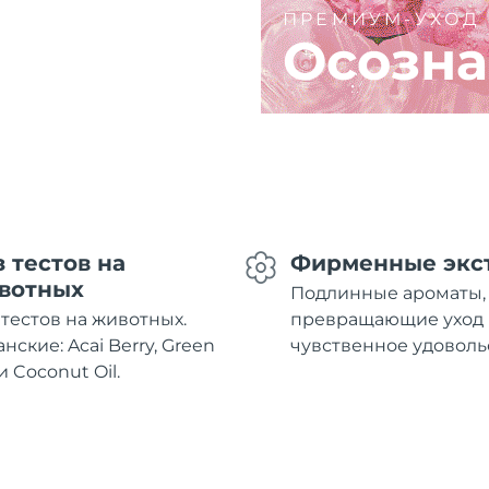
ПРЕМИУМ-УХОД
Осозна
з тестов на
Фирменные экс
вотных
Подлинные ароматы,
 тестов на животных.
превращающие уход 
нские: Acai Berry, Green
чувственное удоволь
и Coconut Oil.