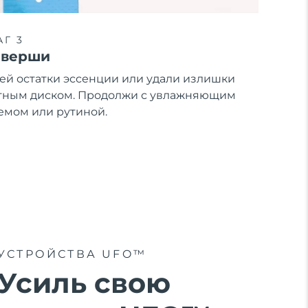
Г 3
аверши
ей остатки эссенции или удали излишки
тным диском. Продолжи с увлажняющим
емом или рутиной.
УСТРОЙСТВА UFO™
Усиль свою