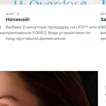
ШАГ 2
ША
Начинай!
З
з
Выбери 2-минутную процедуру на UFO™ или в
Вб
щью
приложении FOREO. Води устройством по
ва
лицу круговыми движениями.
кр