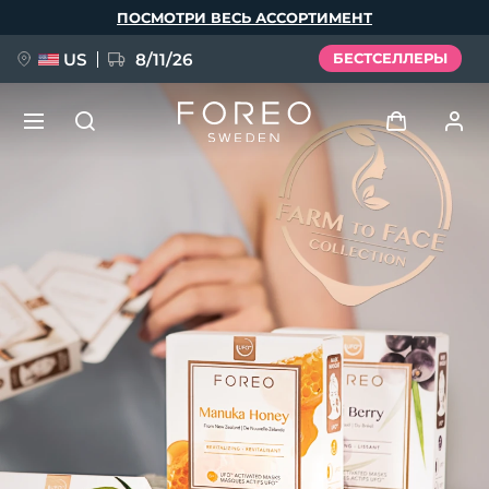
Перейти
ПОСМОТРИ ВЕСЬ АССОРТИМЕНТ
к
основному
содержанию
US
8/11/26
БЕСТСЕЛЛЕРЫ
НОВИНКА
Войти
Язык
BREAKING NEWS
Профиль пользователя
English
Deutsch
Español
Мои приборы
FAQ™ Pure Beauty-Tech Elixir
Français
Italiano
Português
Мои заказы
Polski
Svenska
Русский
Türkçe
简体中文
繁體中文
Мои адреса
issa™ Teeth Whitening Set
Мои подписки