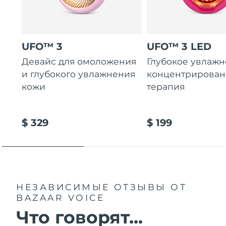
Ожидаемая дата доставки
Таиланд
8/14/26
UFO™ 3
UFO™ 3 LED
Ожидаемая дата доставки
Турция
8/11/26
Девайс для омоложения
Глубокое увлажн
и глубокого увлажнения
концентрирован
Ожидаемая дата доставки
ОАЭ
8/11/26
кожи
терапия
Ожидаемая дата доставки
Великобритания
8/10/26
$ 329
$ 199
Соединенные
Ожидаемая дата доставки
Штаты
8/11/26
Ожидаемая дата доставки
Узбекистан
8/15/26
НЕЗАВИСИМЫЕ ОТЗЫВЫ
ОТ
BAZAAR VOICE
Ожидаемая дата доставки
Вьетнам
8/16/26
Что говорят...