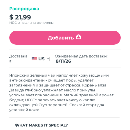
8/12/26
Распродажа
Ожидаемая дата доставки
Израиль
$ 21,99
8/14/26
НДС и пошлины включены
Ожидаемая дата доставки
Италия
8/10/26
Добавить
Ожидаемая дата доставки
Япония
8/13/26
Ожидаемая дата доставки:
Доставка
US
8/11/26
в:
Ожидаемая дата доставки
Джерси
8/15/26
Японский зелёный чай наполняет кожу мощными
антиоксидантами - очищает поры, удаляет
Ожидаемая дата доставки
Казахстан
загрязнения и защищает от стресса. Корень вяза
8/12/26
Давида глубоко увлажняет, масло примулы
успокаивает покраснения. Мягкий травяной аромат
бодрит, UFO™ запечатывает каждую каплю
Ожидаемая дата доставки
Кувейт
охлаждающей Cryo-терапией. Свежий старт для
8/10/26
уставшей кожи.
Ожидаемая дата доставки
Латвия
8/10/26
WHAT MAKES IT SPECIAL?