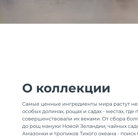
issa™ Teeth Whitening Set
FAQ™ Dual LED Panel
ПОДАРКИ И НАБОРЫ
О коллекции
Специальные
Самые ценные ингредиенты мира растут не
предложения
БЕСТСЕЛЛЕРЫ
особых долинах, рощах и садах - местах, где
совершенствовали их веками. От сбора болг
до рощ мануки Новой Зеландии, чайных сад
Амазонки и тропиков Тихого океана - поиск