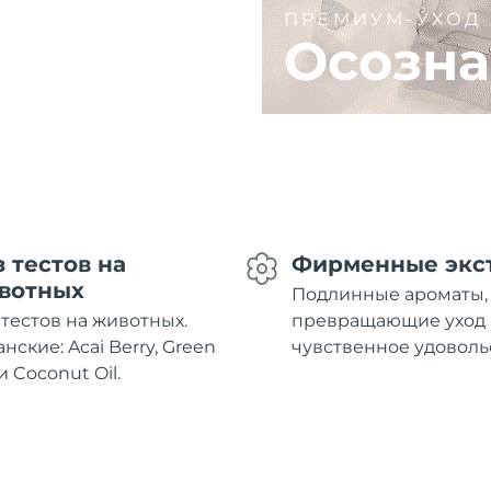
ПРЕМИУМ-УХОД
Осозна
з тестов на
Фирменные экс
вотных
Подлинные ароматы,
 тестов на животных.
превращающие уход 
нские: Acai Berry, Green
чувственное удоволь
и Coconut Oil.