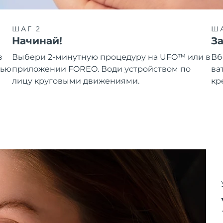
ШАГ 2
ША
Начинай!
З
з
Выбери 2-минутную процедуру на UFO™ или в
Вб
щью
приложении FOREO. Води устройством по
ва
лицу круговыми движениями.
кр