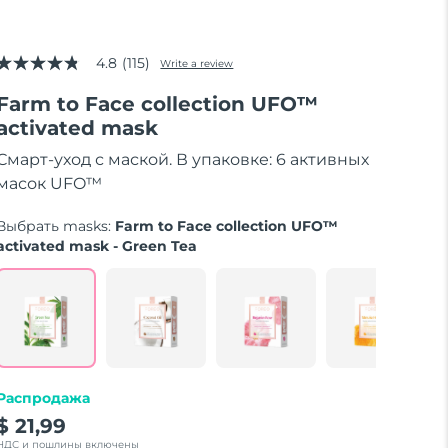
4.8
(115)
Write a review
4.8
out
Farm to Face collection UFO™
of
5
activated mask
stars,
average
Смарт-уход с маской. В упаковке: 6 активных
rating
value.
масок UFO™
Read
115
Выбрать masks:
Farm to Face collection UFO™
Reviews.
Same
activated mask - Green Tea
page
link.
Распродажа
$ 21,99
НДС и пошлины включены