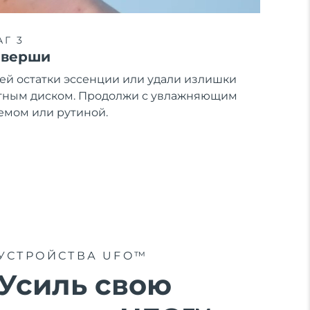
Г 3
аверши
ей остатки эссенции или удали излишки
тным диском. Продолжи с увлажняющим
емом или рутиной.
УСТРОЙСТВА UFO™
Усиль свою