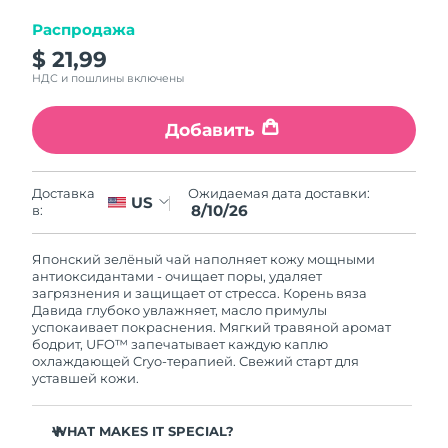
11/08/2026
Распродажа
Ожидаемая дата доставки
Израиль
$ 21,99
13/08/2026
НДС и пошлины включены
Ожидаемая дата доставки
Италия
09/08/2026
Добавить
Ожидаемая дата доставки
Япония
12/08/2026
Ожидаемая дата доставки:
Доставка
US
8/10/26
в:
Ожидаемая дата доставки
Джерси
14/08/2026
Японский зелёный чай наполняет кожу мощными
антиоксидантами - очищает поры, удаляет
Ожидаемая дата доставки
Казахстан
загрязнения и защищает от стресса. Корень вяза
11/08/2026
Давида глубоко увлажняет, масло примулы
успокаивает покраснения. Мягкий травяной аромат
бодрит, UFO™ запечатывает каждую каплю
Ожидаемая дата доставки
Кувейт
охлаждающей Cryo-терапией. Свежий старт для
09/08/2026
уставшей кожи.
Ожидаемая дата доставки
Латвия
09/08/2026
WHAT MAKES IT SPECIAL?