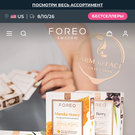
Перейти
ПОСМОТРИ ВЕСЬ АССОРТИМЕНТ
к
основному
содержанию
US
8/10/26
БЕСТСЕЛЛЕРЫ
НОВИНКА
Войти
Язык
BREAKING NEWS
Профиль пользователя
English
Deutsch
Español
Мои приборы
FAQ™ Pure Beauty-Tech Elixir
Français
Italiano
Português
Мои заказы
Polski
Svenska
Русский
Türkçe
简体中文
繁體中文
Мои адреса
issa™ Teeth Whitening Set
Мои подписки