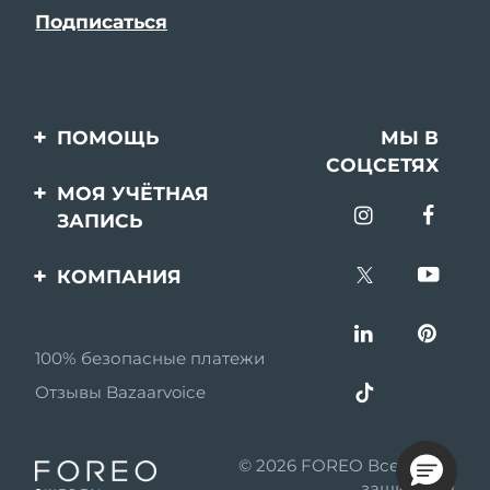
ПОМОЩЬ
МЫ В
СОЦСЕТЯХ
Свяжитесь с нами
МОЯ УЧЁТНАЯ
ЗАПИСЬ
Заказ и доставка
Регистрация продукта
Гарантия и возврат
КОМПАНИЯ
Поддержка
Вопросы и ответы
О FOREO
Информация о
100% безопасные платежи
Партнерская
батарее
программа
Отзывы Bazaarvoice
Партнерские новости
© 2026 FOREO Все права
MYSA
защищены