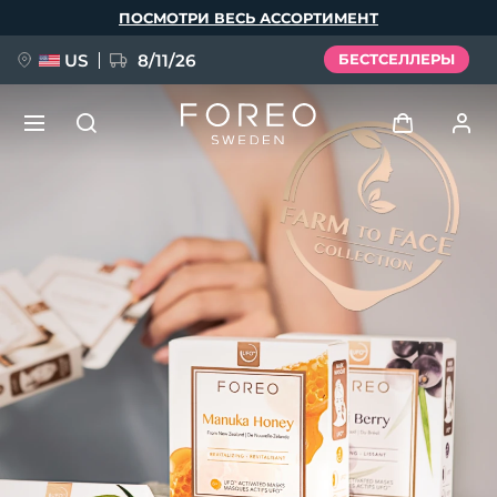
Перейти
ПОСМОТРИ ВЕСЬ АССОРТИМЕНТ
к
основному
содержанию
US
8/11/26
БЕСТСЕЛЛЕРЫ
НОВИНКА
Войти
Язык
BREAKING NEWS
Профиль пользователя
English
Deutsch
Español
Мои приборы
FAQ™ Pure Beauty-Tech Elixir
Français
Italiano
Português
Мои заказы
Polski
Svenska
Русский
Türkçe
简体中文
繁體中文
Мои адреса
issa™ Teeth Whitening Set
Мои подписки