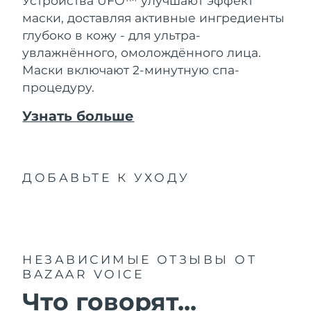
Устройства UFO™ улучшают эффект
Словакия
8/10/26
маски, доставляя активные ингредиенты
глубоко в кожу - для ультра-
Ожидаемая дата доставки
Словения
8/10/26
увлажнённого, омолождённого лица.
Маски включают 2-минутную спа-
Южно-Африканская
Ожидаемая дата доставки
процедуру.
Республика
8/18/26
Узнать больше
Ожидаемая дата доставки
Республика Корея
8/12/26
Ожидаемая дата доставки
Испания
ДОБАВЬТЕ К УХОДУ
8/10/26
Ожидаемая дата доставки
Швеция
8/10/26
Ожидаемая дата доставки
Швейцария
НЕЗАВИСИМЫЕ ОТЗЫВЫ
ОТ
8/10/26
BAZAAR VOICE
Ожидаемая дата доставки
Что говорят...
Тайвань
8/15/26