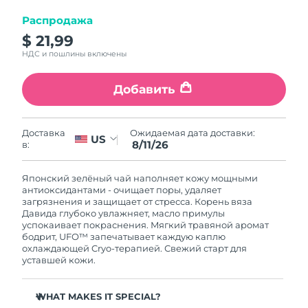
8/12/26
Распродажа
Ожидаемая дата доставки
Израиль
$ 21,99
8/14/26
НДС и пошлины включены
Ожидаемая дата доставки
Италия
8/10/26
Добавить
Ожидаемая дата доставки
Япония
8/13/26
Ожидаемая дата доставки:
Доставка
US
8/11/26
в:
Ожидаемая дата доставки
Джерси
8/15/26
Японский зелёный чай наполняет кожу мощными
антиоксидантами - очищает поры, удаляет
Ожидаемая дата доставки
Казахстан
загрязнения и защищает от стресса. Корень вяза
8/12/26
Давида глубоко увлажняет, масло примулы
успокаивает покраснения. Мягкий травяной аромат
бодрит, UFO™ запечатывает каждую каплю
Ожидаемая дата доставки
Кувейт
охлаждающей Cryo-терапией. Свежий старт для
8/10/26
уставшей кожи.
Ожидаемая дата доставки
Латвия
8/10/26
WHAT MAKES IT SPECIAL?