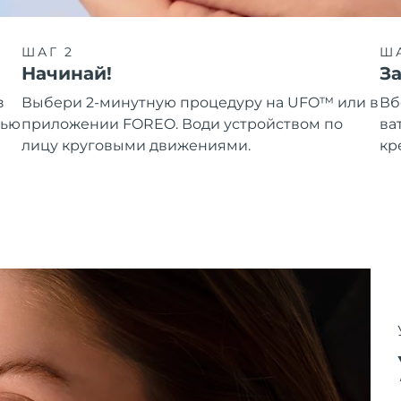
ШАГ 2
ША
Начинай!
З
з
Выбери 2-минутную процедуру на UFO™ или в
Вб
щью
приложении FOREO. Води устройством по
ва
лицу круговыми движениями.
кр