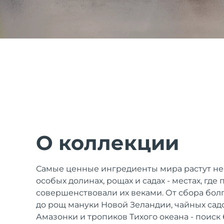
issa™ Teeth Whitening Set
FAQ™ Dual LED Panel
ПОДАРКИ И НАБОРЫ
О коллекции
Специальные
Самые ценные ингредиенты мира растут не
предложения
БЕСТСЕЛЛЕРЫ
особых долинах, рощах и садах - местах, где
совершенствовали их веками. От сбора болг
до рощ мануки Новой Зеландии, чайных сад
Амазонки и тропиков Тихого океана - поиск