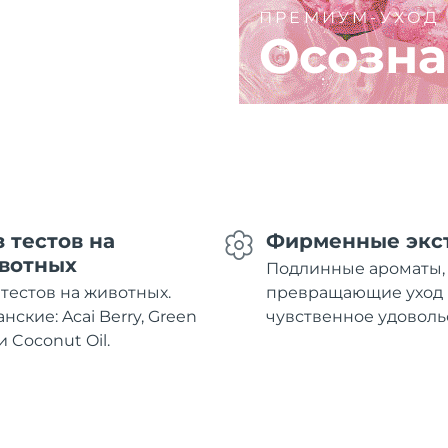
ПРЕМИУМ-УХОД
Осозна
з тестов на
Фирменные экс
вотных
Подлинные ароматы,
 тестов на животных.
превращающие уход 
нские: Acai Berry, Green
чувственное удоволь
и Coconut Oil.