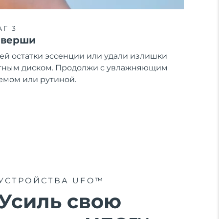
Г 3
аверши
ей остатки эссенции или удали излишки
тным диском. Продолжи с увлажняющим
емом или рутиной.
УСТРОЙСТВА UFO™
Усиль свою