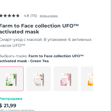
4.8
(115)
Write a review
4.8
out
Farm to Face collection UFO™
of
5
activated mask
stars,
average
Смарт-уход с маской. В упаковке: 6 активных
rating
value.
масок UFO™
Read
115
Выбрать masks:
Farm to Face collection UFO™
Reviews.
Same
activated mask - Green Tea
page
link.
Распродажа
$ 21,99
НДС и пошлины включены