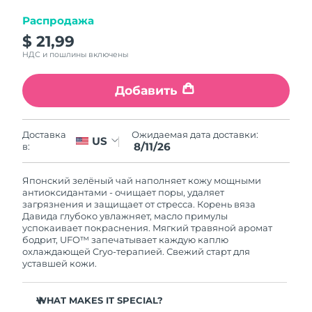
8/12/26
Распродажа
Ожидаемая дата доставки
Израиль
$ 21,99
8/14/26
НДС и пошлины включены
Ожидаемая дата доставки
Италия
8/10/26
Добавить
Ожидаемая дата доставки
Япония
8/13/26
Ожидаемая дата доставки:
Доставка
US
8/11/26
в:
Ожидаемая дата доставки
Джерси
8/15/26
Японский зелёный чай наполняет кожу мощными
антиоксидантами - очищает поры, удаляет
Ожидаемая дата доставки
Казахстан
загрязнения и защищает от стресса. Корень вяза
8/12/26
Давида глубоко увлажняет, масло примулы
успокаивает покраснения. Мягкий травяной аромат
бодрит, UFO™ запечатывает каждую каплю
Ожидаемая дата доставки
Кувейт
охлаждающей Cryo-терапией. Свежий старт для
8/10/26
уставшей кожи.
Ожидаемая дата доставки
Латвия
8/10/26
WHAT MAKES IT SPECIAL?