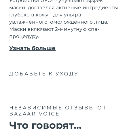
Устройства UFO™ улучшают эффект
Словакия
8/10/26
маски, доставляя активные ингредиенты
глубоко в кожу - для ультра-
Ожидаемая дата доставки
Словения
8/10/26
увлажнённого, омолождённого лица.
Маски включают 2-минутную спа-
Южно-Африканская
Ожидаемая дата доставки
процедуру.
Республика
8/18/26
Узнать больше
Ожидаемая дата доставки
Республика Корея
8/12/26
Ожидаемая дата доставки
Испания
ДОБАВЬТЕ К УХОДУ
8/10/26
Ожидаемая дата доставки
Швеция
8/10/26
Ожидаемая дата доставки
Швейцария
НЕЗАВИСИМЫЕ ОТЗЫВЫ
ОТ
8/10/26
BAZAAR VOICE
Ожидаемая дата доставки
Что говорят...
Тайвань
8/15/26