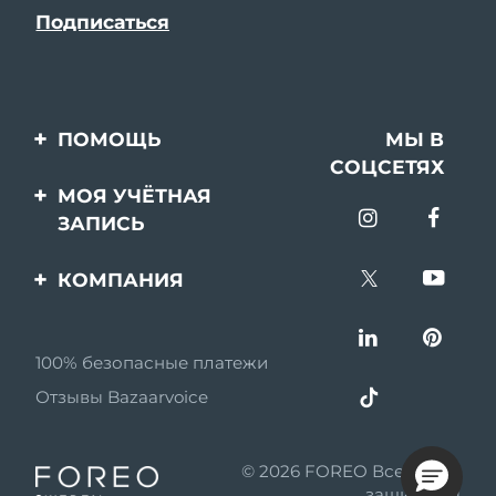
ПОМОЩЬ
МЫ В
СОЦСЕТЯХ
Свяжитесь с нами
МОЯ УЧЁТНАЯ
ЗАПИСЬ
Заказ и доставка
Регистрация продукта
Гарантия и возврат
КОМПАНИЯ
Поддержка
Вопросы и ответы
О FOREO
Информация о
100% безопасные платежи
Партнерская
батарее
программа
Отзывы Bazaarvoice
Партнерские новости
© 2026 FOREO Все права
MYSA
защищены