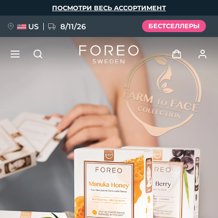
Перейти
ПОСМОТРИ ВЕСЬ АССОРТИМЕНТ
к
основному
содержанию
US
8/11/26
БЕСТСЕЛЛЕРЫ
НОВИНКА
Войти
Язык
BREAKING NEWS
Профиль пользователя
English
Deutsch
Español
Мои приборы
FAQ™ Pure Beauty-Tech Elixir
Français
Italiano
Português
Мои заказы
Polski
Svenska
Русский
Türkçe
简体中文
繁體中文
Мои адреса
issa™ Teeth Whitening Set
Мои подписки