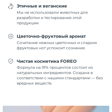
8/13/26
Этичные и веганские
Мы не использовали животных для
Ожидаемая дата доставки
Нидерланды
8/12/26
разработки и тестирования этой
продукции.
Ожидаемая дата доставки
Новая Зеландия
8/12/26
Цветочно-фруктовый аромат
Ожидаемая дата доставки
Сочетание нежных цветочных и сладких
Норвегия
8/12/26
фруктовых нот успокоит сознание.
Ожидаемая дата доставки
Оман
Чистая косметика FOREO
8/15/26
Формула на 91% процентов состоит из
Ожидаемая дата доставки
натуральных ингредиентов. Создана в
Филиппины
8/15/26
соответствии с нашими стандартами — без
вредных веществ.
Ожидаемая дата доставки
Польша
8/13/26
Ожидаемая дата доставки
Португалия
8/12/26