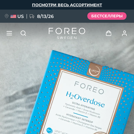
Перейти
ПОСМОТРИ ВЕСЬ АССОРТИМЕНТ
к
основному
содержанию
US
8/13/26
БЕСТСЕЛЛЕРЫ
НОВИНКА
Войти
Язык
BREAKING NEWS
Профиль пользователя
English
Deutsch
Español
Мои приборы
FAQ™ Pure Beauty-Tech Elixir
Français
Italiano
Português
Мои заказы
Polski
Svenska
Русский
Türkçe
简体中文
繁體中文
Мои адреса
issa™ Teeth Whitening Set
Мои подписки