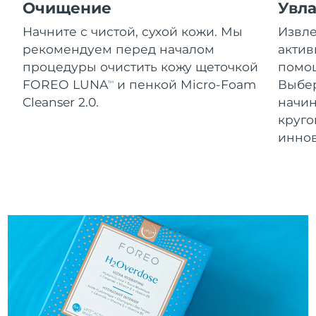
Словакия
Очищение
Увл
8/12/26
Начните с чистой, сухой кожи. Мы
Извле
Ожидаемая дата доставки
Словения
рекомендуем перед началом
актив
8/12/26
процедуры очистить кожу щеточкой
помощ
Южно-Африканская
Ожидаемая дата доставки
FOREO LUNA
и пенкой Micro-Foam
Выбе
TM
Республика
8/20/26
Cleanser 2.0.
начин
круг
Ожидаемая дата доставки
Республика Корея
инно
8/14/26
Ожидаемая дата доставки
Испания
8/12/26
Ожидаемая дата доставки
Швеция
8/12/26
Ожидаемая дата доставки
Швейцария
8/12/26
Ожидаемая дата доставки
Тайвань
8/17/26