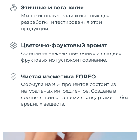
12/08/2026
Этичные и веганские
Мы не использовали животных для
Ожидаемая дата доставки
Нидерланды
11/08/2026
разработки и тестирования этой
продукции.
Ожидаемая дата доставки
Новая Зеландия
11/08/2026
Цветочно-фруктовый аромат
Ожидаемая дата доставки
Сочетание нежных цветочных и сладких
Норвегия
11/08/2026
фруктовых нот успокоит сознание.
Ожидаемая дата доставки
Оман
Чистая косметика FOREO
14/08/2026
Формула на 91% процентов состоит из
Ожидаемая дата доставки
натуральных ингредиентов. Создана в
Филиппины
14/08/2026
соответствии с нашими стандартами — без
вредных веществ.
Ожидаемая дата доставки
Польша
12/08/2026
Ожидаемая дата доставки
Португалия
11/08/2026