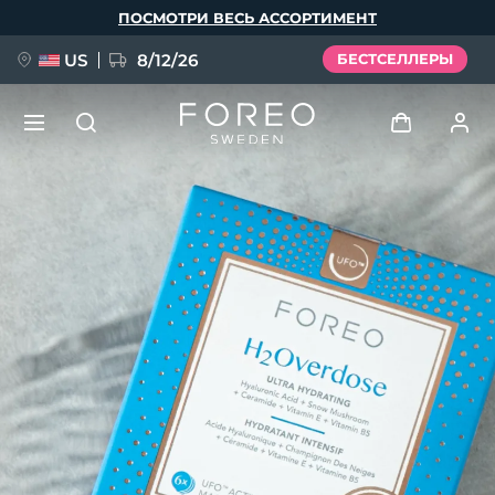
Перейти
ПОСМОТРИ ВЕСЬ АССОРТИМЕНТ
к
основному
содержанию
US
8/12/26
БЕСТСЕЛЛЕРЫ
НОВИНКА
Войти
Язык
BREAKING NEWS
Профиль пользователя
English
Deutsch
Español
Мои приборы
FAQ™ Pure Beauty-Tech Elixir
Français
Italiano
Português
Мои заказы
Polski
Svenska
Русский
Türkçe
简体中文
繁體中文
Мои адреса
issa™ Teeth Whitening Set
Мои подписки