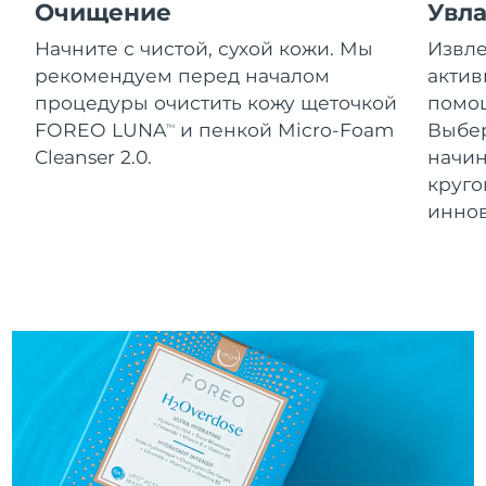
Словакия
Очищение
Увл
11/08/2026
Начните с чистой, сухой кожи. Мы
Извле
Ожидаемая дата доставки
Словения
рекомендуем перед началом
актив
11/08/2026
процедуры очистить кожу щеточкой
помощ
Южно-Африканская
Ожидаемая дата доставки
FOREO LUNA
и пенкой Micro-Foam
Выбе
TM
Республика
19/08/2026
Cleanser 2.0.
начин
круг
Ожидаемая дата доставки
Республика Корея
инно
13/08/2026
Ожидаемая дата доставки
Испания
11/08/2026
Ожидаемая дата доставки
Швеция
11/08/2026
Ожидаемая дата доставки
Швейцария
11/08/2026
Ожидаемая дата доставки
Тайвань
16/08/2026