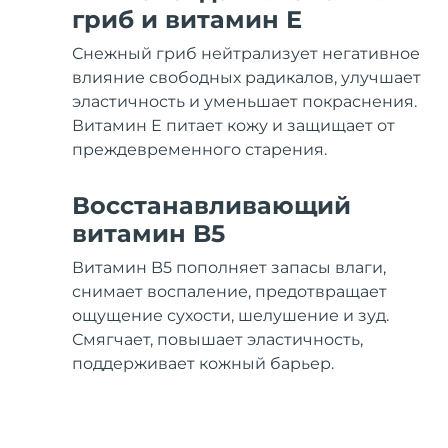
Уход KIWI™
All acne treatment devices
All revitalizing eye massagers
Serum
гриб и витамин Е
issa™ Teeth Whitening Gel
Advanced pore care essentials
For healthy hair
18% PAP
Снежный гриб нейтрализует негативное
Косметика
Для мужчин
влияние свободных радикалов, улучшает
эластичность и уменьшает покраснения.
Витамин Е питает кожу и защищает от
преждевременного старения.
Купить
Восстанавливающий
витамин B5
Витамин B5 пополняет запасы влаги,
FOREO APP
снимает воспаление, предотвращает
ощущение сухости, шелушение и зуд.
ПОДРОБНЕЕ
Смягчает, повышает эластичность,
поддерживает кожный барьер.