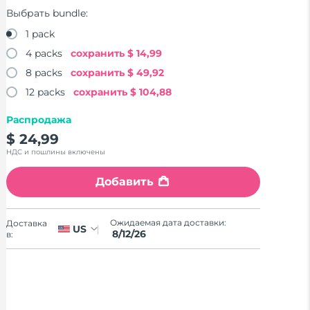
Выбрать bundle:
1 pack
4 packs
сохранить
$ 14,99
8 packs
сохранить
$ 49,92
12 packs
сохранить
$ 104,88
Распродажа
$ 24,99
НДС и пошлины включены
Добавить
Ожидаемая дата доставки:
Доставка
US
8/12/26
в: