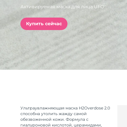
Активируемая маска для лица UFO
TM
issa™ Teeth Whitening Set
Купить сейчас
FAQ™ Dual LED Panel
ПОДАРКИ И НАБОРЫ
Специальные
предложения
БЕСТСЕЛЛЕРЫ
Ультраувлажняющая маска H2Overdose 2.0
способна утолить жажду самой
обезвоженной кожи. Формула с
гиалуроновой кислотой, церамидами,