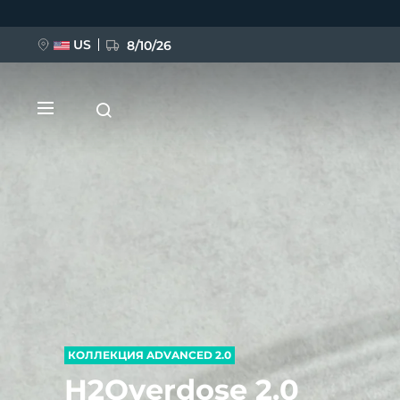
Перейти
к
основному
содержанию
US
8/10/26
НОВИНКА
BREAKING NEWS
FAQ™ Pure Beauty-Tech Elixir
КОЛЛЕКЦИЯ ADVANCED 2.0
H2Overdose 2.0