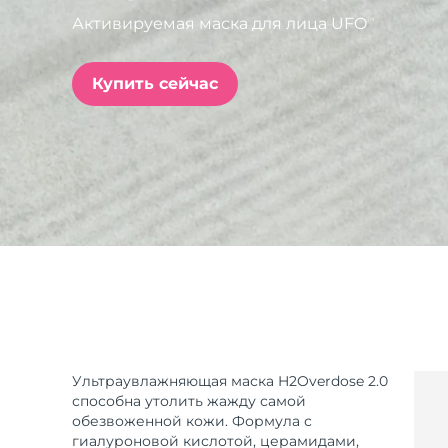
Активируемая маска для лица UFO
TM
issa™ Teeth Whitening Set
Купить сейчас
FAQ™ Dual LED Panel
ПОДАРКИ И НАБОРЫ
Специальные
предложения
БЕСТСЕЛЛЕРЫ
Ультраувлажняющая маска H2Overdose 2.0
способна утолить жажду самой
обезвоженной кожи. Формула с
гиалуроновой кислотой, церамидами,