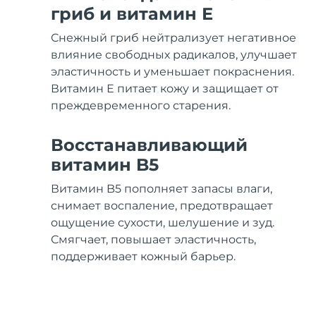
Уход KIWI™
All acne treatment devices
All revitalizing eye massagers
Serum
гриб и витамин Е
issa™ Teeth Whitening Gel
Advanced pore care essentials
For healthy hair
18% PAP
Снежный гриб нейтрализует негативное
Косметика
Для мужчин
влияние свободных радикалов, улучшает
эластичность и уменьшает покраснения.
Витамин Е питает кожу и защищает от
преждевременного старения.
Купить
Восстанавливающий
витамин B5
Витамин B5 пополняет запасы влаги,
FOREO APP
снимает воспаление, предотвращает
ощущение сухости, шелушение и зуд.
ПОДРОБНЕЕ
Смягчает, повышает эластичность,
поддерживает кожный барьер.