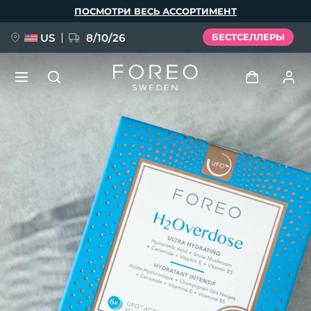
Перейти
ПОСМОТРИ ВЕСЬ АССОРТИМЕНТ
к
основному
содержанию
US
8/10/26
БЕСТСЕЛЛЕРЫ
НОВИНКА
Войти
Язык
BREAKING NEWS
Профиль пользователя
English
Deutsch
Español
Мои приборы
FAQ™ Pure Beauty-Tech Elixir
Français
Italiano
Português
Мои заказы
Polski
Svenska
Русский
Türkçe
简体中文
繁體中文
Мои адреса
issa™ Teeth Whitening Set
Мои подписки