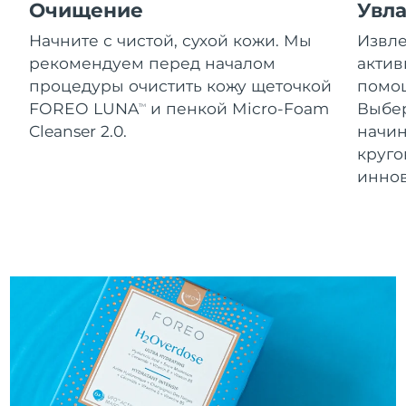
Словакия
Очищение
Увл
09/08/2026
Начните с чистой, сухой кожи. Мы
Извле
Ожидаемая дата доставки
Словения
рекомендуем перед началом
актив
09/08/2026
процедуры очистить кожу щеточкой
помощ
Южно-Африканская
Ожидаемая дата доставки
FOREO LUNA
и пенкой Micro-Foam
Выбе
TM
Республика
17/08/2026
Cleanser 2.0.
начин
круг
Ожидаемая дата доставки
Республика Корея
инно
11/08/2026
Ожидаемая дата доставки
Испания
09/08/2026
Ожидаемая дата доставки
Швеция
09/08/2026
Ожидаемая дата доставки
Швейцария
09/08/2026
Ожидаемая дата доставки
Тайвань
14/08/2026