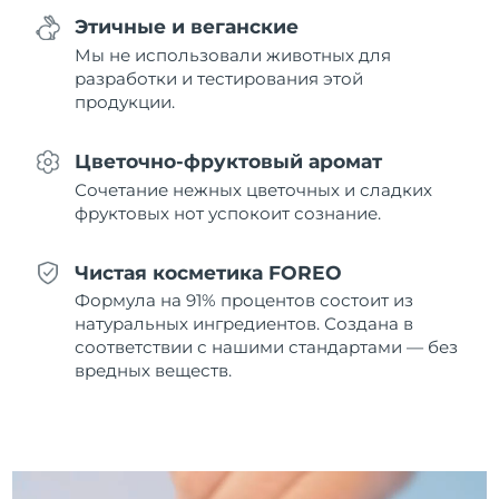
10/08/2026
Этичные и веганские
Мы не использовали животных для
Ожидаемая дата доставки
Нидерланды
09/08/2026
разработки и тестирования этой
продукции.
Ожидаемая дата доставки
Новая Зеландия
09/08/2026
Цветочно-фруктовый аромат
Ожидаемая дата доставки
Сочетание нежных цветочных и сладких
Норвегия
09/08/2026
фруктовых нот успокоит сознание.
Ожидаемая дата доставки
Оман
Чистая косметика FOREO
12/08/2026
Формула на 91% процентов состоит из
Ожидаемая дата доставки
натуральных ингредиентов. Создана в
Филиппины
12/08/2026
соответствии с нашими стандартами — без
вредных веществ.
Ожидаемая дата доставки
Польша
10/08/2026
Ожидаемая дата доставки
Португалия
09/08/2026