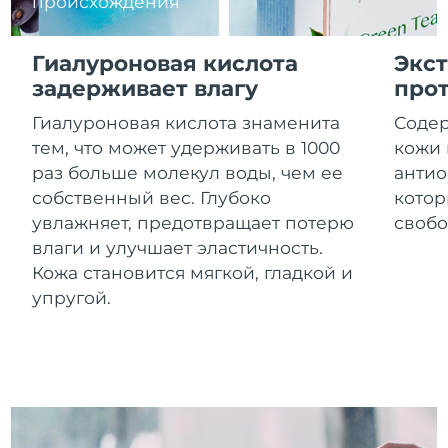
происхождения
8/13/26
Ожидаемая дата доставки
Израиль
Гиалуроновая кислота
Экст
8/15/26
задерживает влагу
прот
Ожидаемая дата доставки
Италия
Гиалуроновая кислота знаменита
Содер
8/11/26
тем, что может удерживать в 1000
кожи 
Ожидаемая дата доставки
раз больше молекул воды, чем ее
антио
Япония
8/14/26
собственный вес. Глубоко
котор
увлажняет, предотвращает потерю
свобо
Ожидаемая дата доставки
Джерси
8/16/26
влаги и улучшает эластичность.
Кожа становится мягкой, гладкой и
Ожидаемая дата доставки
Казахстан
упругой.
8/13/26
Ожидаемая дата доставки
Кувейт
8/11/26
Ожидаемая дата доставки
Латвия
8/11/26