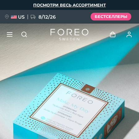
Перейти
ПОСМОТРИ ВЕСЬ АССОРТИМЕНТ
к
основному
содержанию
US
8/12/26
БЕСТСЕЛЛЕРЫ
НОВИНКА
Войти
Язык
BREAKING NEWS
Профиль пользователя
English
Deutsch
Español
Мои приборы
FAQ™ Pure Beauty-Tech Elixir
Français
Italiano
Português
Мои заказы
Polski
Svenska
Русский
Türkçe
简体中文
繁體中文
Мои адреса
issa™ Teeth Whitening Set
Мои подписки