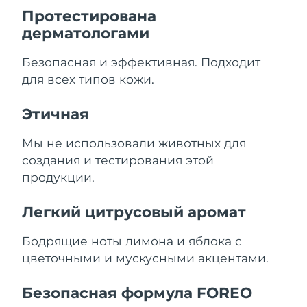
8/12/26
Протестирована
дерматологами
Ожидаемая дата доставки
Нидерланды
8/11/26
Безопасная и эффективная. Подходит
Ожидаемая дата доставки
для всех типов кожи.
Новая Зеландия
8/11/26
Этичная
Ожидаемая дата доставки
Норвегия
8/11/26
Мы не использовали животных для
Ожидаемая дата доставки
создания и тестирования этой
Оман
8/14/26
продукции.
Ожидаемая дата доставки
Филиппины
Легкий цитрусовый аромат
8/14/26
Ожидаемая дата доставки
Бодрящие ноты лимона и яблока с
Польша
8/12/26
цветочными и мускусными акцентами.
Ожидаемая дата доставки
Португалия
Безопасная формула FOREO
8/11/26