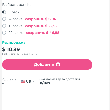
Выбрать bundle:
1 pack
4 packs
сохранить
$ 6,96
8 packs
сохранить
$ 22,92
12 packs
сохранить
$ 46,88
Распродажа
$ 10,99
НДС и пошлины включены
Добавить
Ожидаемая дата доставки:
Доставка
US
8/11/26
в: