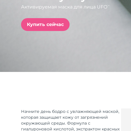
Активируемая маска для лица UFO
TM
issa™ Teeth Whitening Set
Купить сейчас
FAQ™ Dual LED Panel
ПОДАРКИ И НАБОРЫ
Специальные
предложения
БЕСТСЕЛЛЕРЫ
Начните день бодро с увлажняющей маской,
которая защищает кожу от загрязнений
окружающей среды. Формула с
гиалуроновой кислотой, экстрактом красных