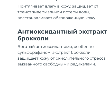
Уход KIWI™
All acne treatment devices
All revitalizing eye massagers
Serum
issa™ Teeth Whitening Gel
Притягивает влагу в кожу, защищает от
Advanced pore care essentials
For healthy hair
18% PAP
трансэпидермальной потери воды,
восстанавливает обезвоженную кожу.
Косметика
Для мужчин
Антиоксидантный экстракт
брокколи
Купить
Богатый антиоксидантами, особенно
сульфорафаном, экстракт брокколи
защищает кожу от окислительного стресса,
вызванного свободными радикалами.
FOREO APP
ПОДРОБНЕЕ