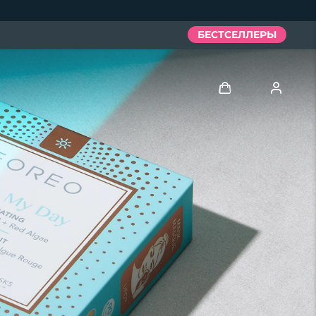
БЕСТСЕЛЛЕРЫ
Войти
Профиль пользователя
Мои приборы
Мои заказы
Мои адреса
Мои подписки