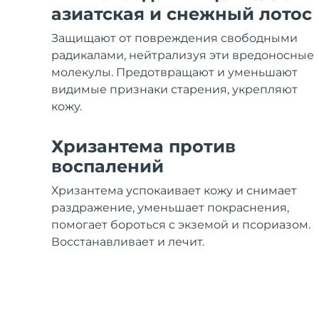
Уход KIWI™
All acne treatment devices
All revitalizing eye massagers
Serum
азиатская и снежный лотос
issa™ Teeth Whitening Gel
Advanced pore care essentials
For healthy hair
18% PAP
Защищают от повреждения свободными
Косметика
Для мужчин
радикалами, нейтрализуя эти вредоносные
молекулы. Предотвращают и уменьшают
видимые признаки старения, укрепляют
кожу.
Купить
Хризантема против
воспалений
Хризантема успокаивает кожу и снимает
FOREO APP
раздражение, уменьшает покраснения,
помогает бороться с экземой и псориазом.
ПОДРОБНЕЕ
Восстанавливает и лечит.