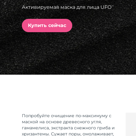
Активируемая маска для лица UFO
TM
issa™ Teeth Whitening Set
Купить сейчас
FAQ™ Dual LED Panel
ПОДАРКИ И НАБОРЫ
Специальные
предложения
БЕСТСЕЛЛЕРЫ
Попробуйте очищение по-максимуму с
маской на основе древесного угля,
гамамелиса, экстракта снежного гриба и
хризантемы. Сужает поры, омолаживает,