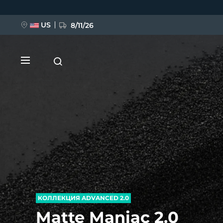
Перейти
к
основному
содержанию
US
8/11/26
НОВИНКА
BREAKING NEWS
FAQ™ Pure Beauty-Tech Elixir
КОЛЛЕКЦИЯ ADVANCED 2.0
Matte Maniac 2.0