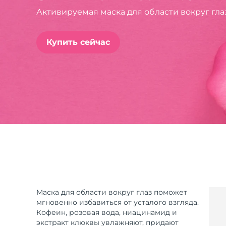
Активируемая маска для области вокруг гл
issa™ Teeth Whitening Set
Купить сейчас
FAQ™ Dual LED Panel
ПОДАРКИ И НАБОРЫ
Специальные
предложения
БЕСТСЕЛЛЕРЫ
Маска для области вокруг глаз поможет
мгновенно избавиться от усталого взгляда.
Кофеин, розовая вода, ниацинамид и
экстракт клюквы увлажняют, придают