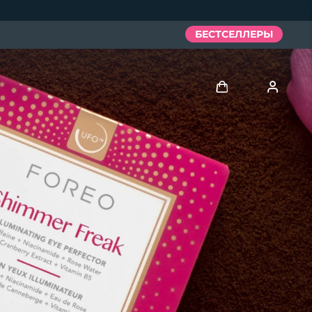
БЕСТСЕЛЛЕРЫ
Войти
Профиль пользователя
Мои приборы
Мои заказы
Мои адреса
Мои подписки