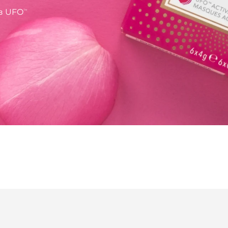
аз UFO
TM