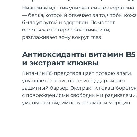
Уход KIWI™
All acne treatment devices
All revitalizing eye massagers
Serum
issa™ Teeth Whitening Gel
Ниацинамид стимулирует синтез кератина
Advanced pore care essentials
For healthy hair
18% PAP
— белка, который отвечает за то, чтобы кожа
была упругой и здоровой. Помогает
Косметика
Для мужчин
бороться с потерей эластичности,
разглаживает зону вокруг глаз.
Антиоксиданты витамин B5
Купить
и экстракт клюквы
Витамин B5 предотвращает потерю влаги,
улучшает эластичность и поддерживает
FOREO APP
защитный барьер. Экстракт клюквы борется
с повреждениями свободными радикалами,
ПОДРОБНЕЕ
уменьшает видимость заломов и морщин.