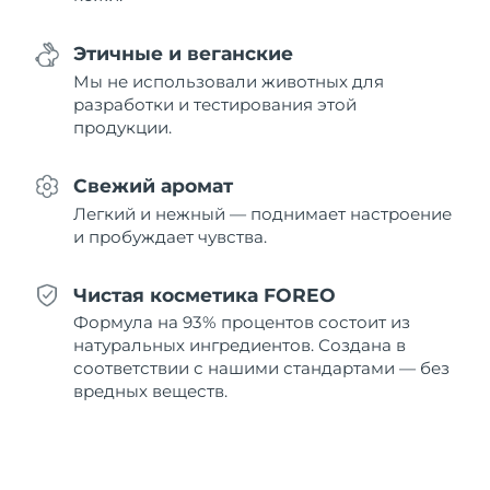
8/11/26
Этичные и веганские
Ожидаемая дата доставки
Нидерланды
8/10/26
Мы не использовали животных для
разработки и тестирования этой
Ожидаемая дата доставки
продукции.
Новая Зеландия
8/10/26
Свежий аромат
Ожидаемая дата доставки
Норвегия
8/10/26
Легкий и нежный — поднимает настроение
и пробуждает чувства.
Ожидаемая дата доставки
Оман
8/13/26
Чистая косметика FOREO
Ожидаемая дата доставки
Формула на 93% процентов состоит из
Филиппины
8/13/26
натуральных ингредиентов. Создана в
соответствии с нашими стандартами — без
Ожидаемая дата доставки
Польша
вредных веществ.
8/11/26
Ожидаемая дата доставки
Португалия
8/10/26