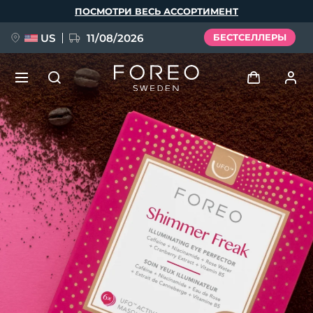
Перейти
ПОСМОТРИ ВЕСЬ АССОРТИМЕНТ
к
основному
содержанию
US
11/08/2026
БЕСТСЕЛЛЕРЫ
НОВИНКА
Войти
Язык
BREAKING NEWS
Профиль пользователя
English
Deutsch
Español
Мои приборы
FAQ™ Pure Beauty-Tech Elixir
Français
Italiano
Português
Мои заказы
Polski
Svenska
Русский
Türkçe
简体中文
繁體中文
Мои адреса
issa™ Teeth Whitening Set
Мои подписки