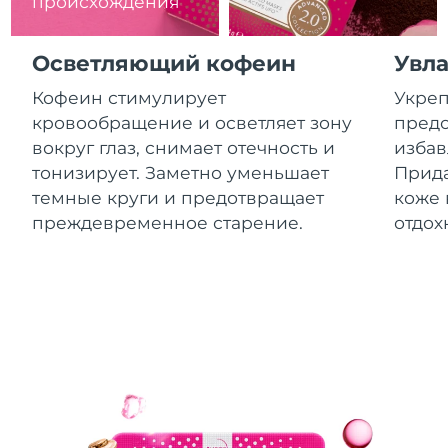
происхождения
8/12/26
Ожидаемая дата доставки
Израиль
Осветляющий кофеин
Увл
8/14/26
Кофеин стимулирует
Укреп
Ожидаемая дата доставки
Италия
кровообращение и осветляет зону
предо
8/10/26
вокруг глаз, снимает отечность и
избав
Ожидаемая дата доставки
тонизирует. Заметно уменьшает
Прида
Япония
8/13/26
темные круги и предотвращает
коже 
преждевременное старение.
отдох
Ожидаемая дата доставки
Джерси
8/15/26
Ожидаемая дата доставки
Казахстан
8/12/26
Ожидаемая дата доставки
Кувейт
8/10/26
Ожидаемая дата доставки
Латвия
8/10/26