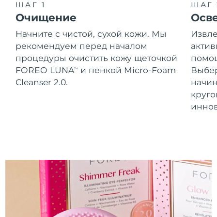
Словакия
ШАГ 1
ШАГ 
8/10/26
Очищение
Осв
Ожидаемая дата доставки
Словения
Начните с чистой, сухой кожи. Мы
Извле
8/10/26
рекомендуем перед началом
актив
Южно-Африканская
Ожидаемая дата доставки
процедуры очистить кожу щеточкой
помощ
Республика
8/18/26
FOREO LUNA
и пенкой Micro-Foam
Выбе
TM
Cleanser 2.0.
начин
Ожидаемая дата доставки
Республика Корея
круг
8/12/26
инно
Ожидаемая дата доставки
Испания
8/10/26
Ожидаемая дата доставки
Швеция
8/10/26
Ожидаемая дата доставки
Швейцария
8/10/26
Ожидаемая дата доставки
Тайвань
8/15/26