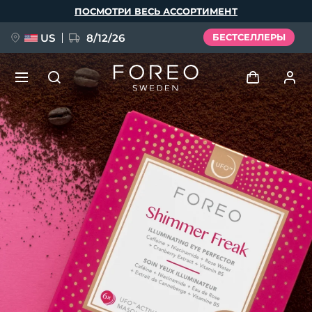
Перейти
ПОСМОТРИ ВЕСЬ АССОРТИМЕНТ
к
основному
содержанию
US
8/12/26
БЕСТСЕЛЛЕРЫ
НОВИНКА
Войти
Язык
BREAKING NEWS
Профиль пользователя
English
Deutsch
Español
Мои приборы
FAQ™ Pure Beauty-Tech Elixir
Français
Italiano
Português
Мои заказы
Polski
Svenska
Русский
Türkçe
简体中文
繁體中文
Мои адреса
issa™ Teeth Whitening Set
Мои подписки