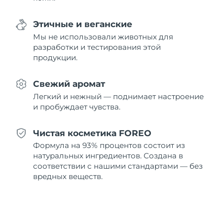
8/12/26
Этичные и веганские
Ожидаемая дата доставки
Нидерланды
8/11/26
Мы не использовали животных для
разработки и тестирования этой
Ожидаемая дата доставки
продукции.
Новая Зеландия
8/11/26
Свежий аромат
Ожидаемая дата доставки
Норвегия
8/11/26
Легкий и нежный — поднимает настроение
и пробуждает чувства.
Ожидаемая дата доставки
Оман
8/14/26
Чистая косметика FOREO
Ожидаемая дата доставки
Формула на 93% процентов состоит из
Филиппины
8/14/26
натуральных ингредиентов. Создана в
соответствии с нашими стандартами — без
Ожидаемая дата доставки
Польша
вредных веществ.
8/12/26
Ожидаемая дата доставки
Португалия
8/11/26