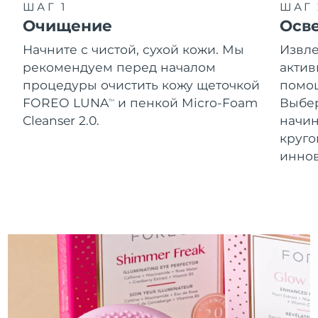
Словакия
ШАГ 1
ШАГ 
8/11/26
Очищение
Осв
Ожидаемая дата доставки
Словения
Начните с чистой, сухой кожи. Мы
Извле
8/11/26
рекомендуем перед началом
актив
Южно-Африканская
Ожидаемая дата доставки
процедуры очистить кожу щеточкой
помощ
Республика
8/19/26
FOREO LUNA
и пенкой Micro-Foam
Выбе
TM
Cleanser 2.0.
начин
Ожидаемая дата доставки
Республика Корея
круг
8/13/26
инно
Ожидаемая дата доставки
Испания
8/11/26
Ожидаемая дата доставки
Швеция
8/11/26
Ожидаемая дата доставки
Швейцария
8/11/26
Ожидаемая дата доставки
Тайвань
8/16/26