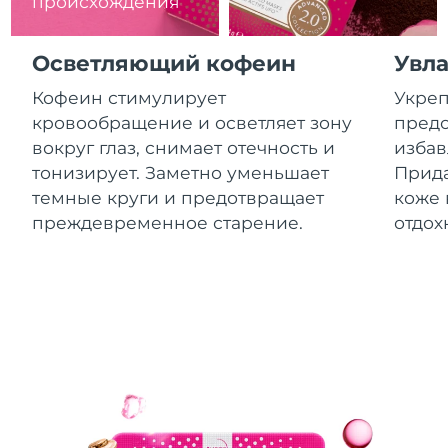
происхождения
8/13/26
Ожидаемая дата доставки
Израиль
Осветляющий кофеин
Увл
8/15/26
Кофеин стимулирует
Укреп
Ожидаемая дата доставки
Италия
кровообращение и осветляет зону
предо
8/11/26
вокруг глаз, снимает отечность и
избав
Ожидаемая дата доставки
тонизирует. Заметно уменьшает
Прида
Япония
8/14/26
темные круги и предотвращает
коже 
преждевременное старение.
отдох
Ожидаемая дата доставки
Джерси
8/16/26
Ожидаемая дата доставки
Казахстан
8/13/26
Ожидаемая дата доставки
Кувейт
8/11/26
Ожидаемая дата доставки
Латвия
8/11/26