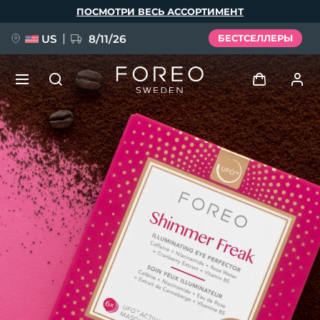
Перейти
ПОСМОТРИ ВЕСЬ АССОРТИМЕНТ
к
основному
содержанию
US
8/11/26
БЕСТСЕЛЛЕРЫ
НОВИНКА
Войти
Язык
BREAKING NEWS
Профиль пользователя
English
Deutsch
Español
Мои приборы
FAQ™ Pure Beauty-Tech Elixir
Français
Italiano
Português
Мои заказы
Polski
Svenska
Русский
Türkçe
简体中文
繁體中文
Мои адреса
issa™ Teeth Whitening Set
Мои подписки