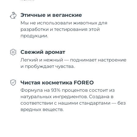
8/11/26
Этичные и веганские
Ожидаемая дата доставки
Нидерланды
8/10/26
Мы не использовали животных для
разработки и тестирования этой
Ожидаемая дата доставки
продукции.
Новая Зеландия
8/10/26
Свежий аромат
Ожидаемая дата доставки
Норвегия
8/10/26
Легкий и нежный — поднимает настроение
и пробуждает чувства.
Ожидаемая дата доставки
Оман
8/13/26
Чистая косметика FOREO
Ожидаемая дата доставки
Формула на 93% процентов состоит из
Филиппины
8/13/26
натуральных ингредиентов. Создана в
соответствии с нашими стандартами — без
Ожидаемая дата доставки
Польша
вредных веществ.
8/11/26
Ожидаемая дата доставки
Португалия
8/10/26