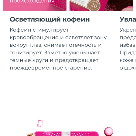
происхождения
8/12/26
Ожидаемая дата доставки
Израиль
Осветляющий кофеин
Увл
8/14/26
Кофеин стимулирует
Укреп
Ожидаемая дата доставки
Италия
кровообращение и осветляет зону
предо
8/10/26
вокруг глаз, снимает отечность и
избав
Ожидаемая дата доставки
тонизирует. Заметно уменьшает
Прида
Япония
8/13/26
темные круги и предотвращает
коже 
преждевременное старение.
отдох
Ожидаемая дата доставки
Джерси
8/15/26
Ожидаемая дата доставки
Казахстан
8/12/26
Ожидаемая дата доставки
Кувейт
8/10/26
Ожидаемая дата доставки
Латвия
8/10/26