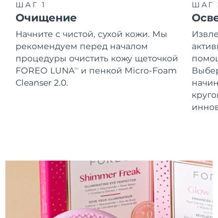
Словакия
ШАГ 1
ШАГ 
8/10/26
Очищение
Осв
Ожидаемая дата доставки
Словения
Начните с чистой, сухой кожи. Мы
Извле
8/10/26
рекомендуем перед началом
актив
Южно-Африканская
Ожидаемая дата доставки
процедуры очистить кожу щеточкой
помощ
Республика
8/18/26
FOREO LUNA
и пенкой Micro-Foam
Выбе
TM
Cleanser 2.0.
начин
Ожидаемая дата доставки
Республика Корея
круг
8/12/26
инно
Ожидаемая дата доставки
Испания
8/10/26
Ожидаемая дата доставки
Швеция
8/10/26
Ожидаемая дата доставки
Швейцария
8/10/26
Ожидаемая дата доставки
Тайвань
8/15/26