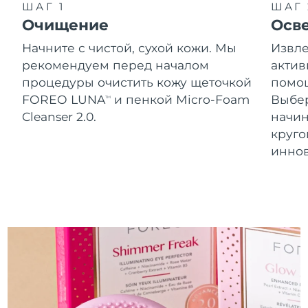
Словакия
ШАГ 1
ШАГ 
8/10/26
Очищение
Осв
Ожидаемая дата доставки
Словения
Начните с чистой, сухой кожи. Мы
Извле
8/10/26
рекомендуем перед началом
актив
Южно-Африканская
Ожидаемая дата доставки
процедуры очистить кожу щеточкой
помощ
Республика
8/18/26
FOREO LUNA
и пенкой Micro-Foam
Выбе
TM
Cleanser 2.0.
начин
Ожидаемая дата доставки
Республика Корея
круг
8/12/26
инно
Ожидаемая дата доставки
Испания
8/10/26
Ожидаемая дата доставки
Швеция
8/10/26
Ожидаемая дата доставки
Швейцария
8/10/26
Ожидаемая дата доставки
Тайвань
8/15/26