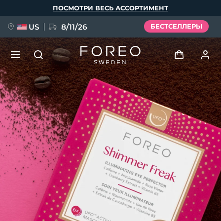
Перейти
ПОСМОТРИ ВЕСЬ АССОРТИМЕНТ
к
основному
содержанию
US
8/11/26
БЕСТСЕЛЛЕРЫ
НОВИНКА
Войти
Язык
BREAKING NEWS
Профиль пользователя
English
Deutsch
Español
Мои приборы
FAQ™ Pure Beauty-Tech Elixir
Français
Italiano
Português
Мои заказы
Polski
Svenska
Русский
Türkçe
简体中文
繁體中文
Мои адреса
issa™ Teeth Whitening Set
Мои подписки