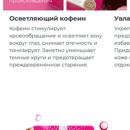
происхождения
8/12/26
Ожидаемая дата доставки
Израиль
Осветляющий кофеин
Увл
8/14/26
Кофеин стимулирует
Укреп
Ожидаемая дата доставки
Италия
кровообращение и осветляет зону
предо
8/10/26
вокруг глаз, снимает отечность и
избав
Ожидаемая дата доставки
тонизирует. Заметно уменьшает
Прида
Япония
8/13/26
темные круги и предотвращает
коже 
преждевременное старение.
отдох
Ожидаемая дата доставки
Джерси
8/15/26
Ожидаемая дата доставки
Казахстан
8/12/26
Ожидаемая дата доставки
Кувейт
8/10/26
Ожидаемая дата доставки
Латвия
8/10/26