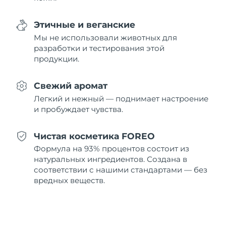
8/11/26
Этичные и веганские
Ожидаемая дата доставки
Нидерланды
8/10/26
Мы не использовали животных для
разработки и тестирования этой
Ожидаемая дата доставки
продукции.
Новая Зеландия
8/10/26
Свежий аромат
Ожидаемая дата доставки
Норвегия
8/10/26
Легкий и нежный — поднимает настроение
и пробуждает чувства.
Ожидаемая дата доставки
Оман
8/13/26
Чистая косметика FOREO
Ожидаемая дата доставки
Формула на 93% процентов состоит из
Филиппины
8/13/26
натуральных ингредиентов. Создана в
соответствии с нашими стандартами — без
Ожидаемая дата доставки
Польша
вредных веществ.
8/11/26
Ожидаемая дата доставки
Португалия
8/10/26