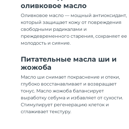
Уход KIWI™
All acne treatment devices
All revitalizing eye massagers
Serum
оливковое масло
issa™ Teeth Whitening Gel
Advanced pore care essentials
For healthy hair
18% PAP
Оливковое масло — мощный антиоксидант,
Косметика
Для мужчин
который защищает кожу от повреждения
свободными радикалами и
преждевременного старения, сохраняет ее
молодость и сияние.
Купить
Питательные масла ши и
жожоба
Масло ши снимает покраснение и отеки,
FOREO APP
глубоко восстанавливает и возвращает
тонус. Масло жожоба балансирует
ПОДРОБНЕЕ
выработку себума и избавляет от сухости.
Стимулирует регенерацию клеток и
сглаживает текстуру.