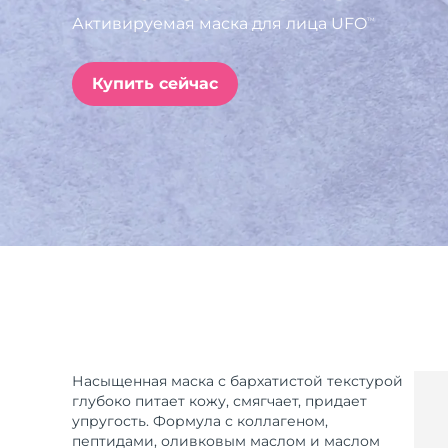
Активируемая маска для лица UFO
TM
issa™ Teeth Whitening Set
Купить сейчас
FAQ™ Dual LED Panel
ПОДАРКИ И НАБОРЫ
Специальные
предложения
БЕСТСЕЛЛЕРЫ
Насыщенная маска с бархатистой текстурой
глубоко питает кожу, смягчает, придает
упругость. Формула с коллагеном,
пептидами, оливковым маслом и маслом