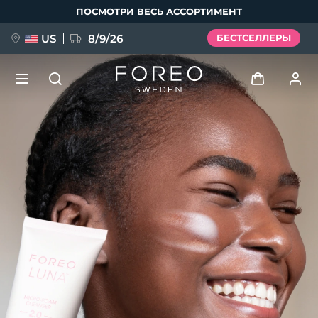
Перейти
ПОСМОТРИ ВЕСЬ АССОРТИМЕНТ
к
основному
содержанию
US
8/9/26
БЕСТСЕЛЛЕРЫ
НОВИНКА
Войти
Язык
BREAKING NEWS
Профиль пользователя
English
Deutsch
Español
Мои приборы
FAQ™ Pure Beauty-Tech Elixir
Français
Italiano
Português
Мои заказы
Polski
Svenska
Русский
Türkçe
简体中文
繁體中文
Мои адреса
issa™ Teeth Whitening Set
Мои подписки