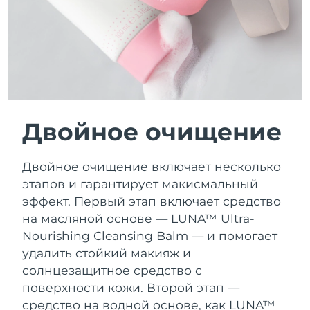
Ожидаемая дата доставки
Таиланд
12/08/2026
Ожидаемая дата доставки
Турция
09/08/2026
Ожидаемая дата доставки
ОАЭ
09/08/2026
Двойное очищение
Ожидаемая дата доставки
Великобритания
08/08/2026
Двойное очищение включает несколько
этапов и гарантирует макисмальный
Соединенные
Ожидаемая дата доставки
эффект. Первый этап включает средство
Штаты
09/08/2026
на масляной основе — LUNA™ Ultra-
Nourishing Cleansing Balm — и помогает
Ожидаемая дата доставки
Узбекистан
13/08/2026
удалить стойкий макияж и
солнцезащитное средство с
Ожидаемая дата доставки
Вьетнам
поверхности кожи. Второй этап —
14/08/2026
средство на водной основе, как LUNA™