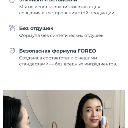
09/08/2026
Мы не использовали животных для
создания и тестирования этой продукции.
Ожидаемая дата доставки
Нидерланды
08/08/2026
Без отдушек
Ожидаемая дата доставки
Новая Зеландия
Формула без синтетических отдушек.
08/08/2026
Ожидаемая дата доставки
Безопасная формула FOREO
Норвегия
08/08/2026
Создана в соответствии с нашими
стандартами — без вредных ингредиентов.
Ожидаемая дата доставки
Оман
11/08/2026
Ожидаемая дата доставки
Филиппины
11/08/2026
Ожидаемая дата доставки
Польша
09/08/2026
Ожидаемая дата доставки
Португалия
08/08/2026