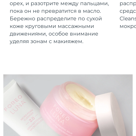
Словакия
орех, и разотрите между пальцами,
распр
08/08/2026
пока он не превратится в масло.
средс
Ожидаемая дата доставки
Бережно распределите по сухой
Clean
Словения
08/08/2026
коже круговыми массажными
мокро
движениями, особое внимание
Южно-Африканская
Ожидаемая дата доставки
Республика
16/08/2026
уделяя зонам с макияжем.
Ожидаемая дата доставки
Республика Корея
10/08/2026
Ожидаемая дата доставки
Испания
08/08/2026
Ожидаемая дата доставки
Швеция
08/08/2026
Ожидаемая дата доставки
Швейцария
08/08/2026
Ожидаемая дата доставки
Тайвань
13/08/2026