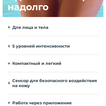
надолго
Для лица и тела
2 режима — для более крупных зон и
точечного воздействия. Без сменных
насадок.
5 уровней интенсивности
Позволяет регулировать мощность в
зависимости от чувствительности кожи
Компактный и легкий
на разных зонах.
IPL-девайс, который удобно брать с
собой — для эпиляции без труда, где бы
Сенсор для безопасного воздействия
вы ни находились.
на кожу
Активация IPL происходит только при
контакте рабочей поверхности с кожей.
Работа через приложение