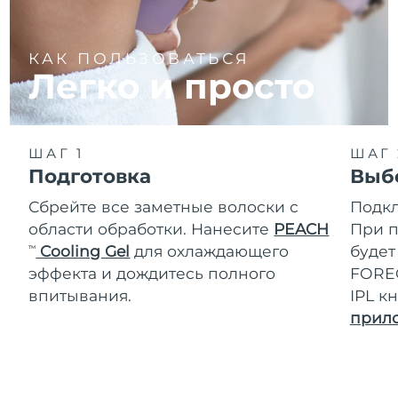
КАК ПОЛЬЗОВАТЬСЯ
Легко и просто
ШАГ 1
ШАГ 
Подготовка
Выб
Сбрейте все заметные волоски с
Подк
области обработки. Нанесите
PEACH
При п
Cooling Gel
для охлаждающего
будет
TM
эффекта и дождитесь полного
FOREO
впитывания.
IPL к
прил