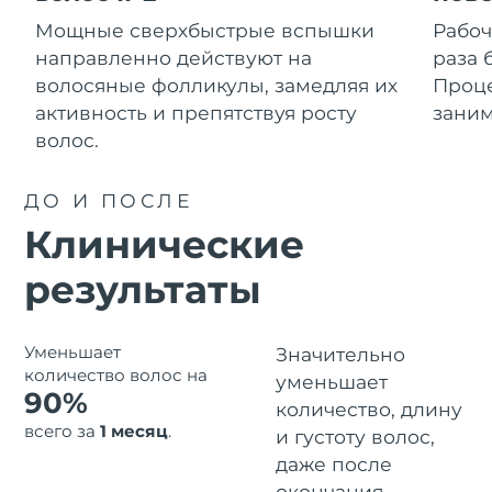
Advanced pore care essentials
For healthy hair
Ожидаемая дата доставки
18% PAP
Гибралтар
Мощные сверхбыстрые вспышки
Рабоч
Косметика
Для мужчин
8/14/26
направленно действуют на
раза 
Ожидаемая дата доставки
волосяные фолликулы, замедляя их
Проце
Греция
8/10/26
активность и препятствуя росту
заним
волос.
Ожидаемая дата доставки
Гонконг (САР)
8/11/26
Купить
ДО И ПОСЛЕ
Ожидаемая дата доставки
Венгрия
Клинические
8/10/26
FOREO APP
результаты
Ожидаемая дата доставки
Исландия
8/11/26
ПОДРОБНЕЕ
Ожидаемая дата доставки
Уменьшает
Индонезия
Значительно
8/8/26
количество волос на
уменьшает
90%
количество, длину
Ожидаемая дата доставки
Ирландия
8/10/26
всего за
1 месяц
.
и густоту волос,
даже после
Ожидаемая дата доставки
о-в Мэн
окончания