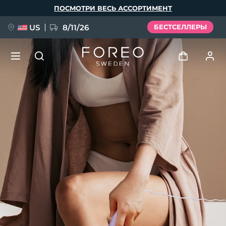
Перейти
ПОСМОТРИ ВЕСЬ АССОРТИМЕНТ
к
основному
содержанию
US
8/11/26
БЕСТСЕЛЛЕРЫ
НОВИНКА
Войти
Язык
BREAKING NEWS
Профиль пользователя
English
Deutsch
Español
Мои приборы
FAQ™ Pure Beauty-Tech Elixir
Français
Italiano
Português
Мои заказы
Polski
Svenska
Русский
Türkçe
简体中文
繁體中文
Мои адреса
issa™ Teeth Whitening Set
Мои подписки