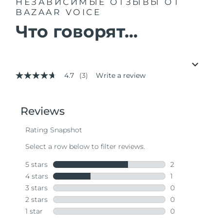
НЕЗАВИСИМЫЕ ОТЗЫВЫ
ОТ
BAZAAR VOICE
Что говорят...
4.7
(3)
Write a review
4.7
out
of
5
stars,
average
rating
value.
Read
3
Reviews.
Same
page
link.