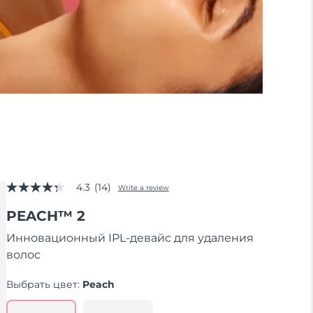
4.3
(14)
Write a review
4.3
out
PEACH™ 2
of
5
stars,
Инновационный IPL-девайс для удаления
average
волос
rating
value.
Read
Выбрать цвет:
Peach
14
Reviews.