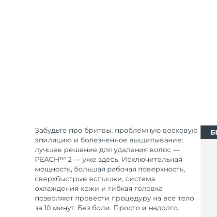
Уход KIWI™
All acne treatment devices
All revitalizing eye massagers
Serum
issa™ Teeth Whitening Gel
Advanced pore care essentials
For healthy hair
18% PAP
Косметика
Для мужчин
Купить
Забудьте про бритвы, проблемную восковую
Б
FOREO APP
эпиляцию и болезненное выщипывание:
лучшее решение для удаления волос —
PEACH™ 2 — уже здесь. Исключительная
ПОДРОБНЕЕ
мощность, большая рабочая поверхность,
сверхбыстрые вспышки, система
охлаждения кожи и гибкая головка
позволяют провести процедуру на все тело
за 10 минут. Без боли. Просто и надолго.