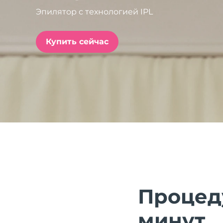
Эпилятор с технологией IPL
issa™ Teeth Whitening Set
Купить сейчас
FAQ™ Dual LED Panel
ПОДАРКИ И НАБОРЫ
Специальные
предложения
БЕСТСЕЛЛЕРЫ
Процеду
минут