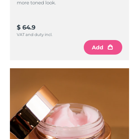
more toned look.
$ 64.9
VAT and duty incl.
Add