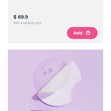
Ожидаемая дата доставки
Таиланд
8/12/26
$ 69.9
VAT and duty incl.
Ожидаемая дата доставки
Турция
8/9/26
Add
Ожидаемая дата доставки
ОАЭ
8/9/26
Ожидаемая дата доставки
Великобритания
8/8/26
Соединенные
Ожидаемая дата доставки
Штаты
8/9/26
Ожидаемая дата доставки
Узбекистан
8/13/26
Ожидаемая дата доставки
Вьетнам
8/14/26