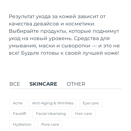
Страна доставки
Результат ухода за кожей зависит от
Соединенные
Ожидаемая дата доставки
качества девайсов и косметики.
Штаты
8/9/26
FAQ™ Dual LED Panel
Выбирайте продукты, которые поднимут
уход на новый уровень. Средства для
Ожидаемая дата доставки
Великобритания
8/8/26
ПОДАРКИ И НАБОРЫ
умывания, маски и сыворотки — и это не
все! Будьте готовы к своей лучшей коже!
Ожидаемая дата доставки
Испания
8/8/26
Специальные
Ожидаемая дата доставки
Австралия
предложения
БЕСТСЕЛЛЕРЫ
8/11/26
ВСЕ
SKINCARE
OTHER
Ожидаемая дата доставки
Франция
8/8/26
Acne
Anti-Aging & Wrinkles
Eye care
Ожидаемая дата доставки
Германия
8/8/26
Терапия красным светом
Facelift
Facial cleansing
Hair care
Hydration
Pore care
Ожидаемая дата доставки
Канада
8/12/26