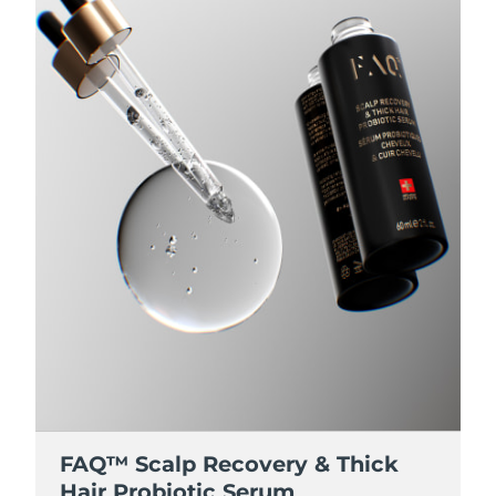
8/9/26
Ожидаемая дата доставки
Нидерланды
8/8/26
Ожидаемая дата доставки
Новая Зеландия
8/8/26
Ожидаемая дата доставки
Норвегия
8/8/26
Ожидаемая дата доставки
Оман
8/11/26
Ожидаемая дата доставки
Филиппины
8/11/26
Ожидаемая дата доставки
Польша
8/9/26
Ожидаемая дата доставки
Португалия
FAQ™ Scalp Recovery & Thick
8/8/26
Hair Probiotic Serum