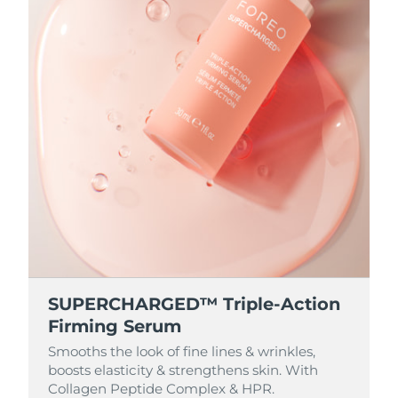
Словакия
8/8/26
Ожидаемая дата доставки
Словения
8/8/26
Южно-Африканская
Ожидаемая дата доставки
Республика
8/16/26
Ожидаемая дата доставки
Республика Корея
8/10/26
Ожидаемая дата доставки
Испания
8/8/26
Ожидаемая дата доставки
Швеция
8/8/26
SUPERCHARGED™ Triple-Action
Ожидаемая дата доставки
Firming Serum
Швейцария
8/8/26
Smooths the look of fine lines & wrinkles,
boosts elasticity & strengthens skin. With
Ожидаемая дата доставки
Тайвань
Collagen Peptide Complex & HPR.
8/13/26