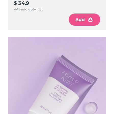
$ 34.9
VAT and duty incl.
Add