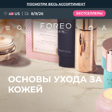
Перейти
ПОСМОТРИ ВЕСЬ АССОРТИМЕНТ
к
основному
содержанию
US
8/9/26
БЕСТСЕЛЛЕРЫ
НОВИНКА
Войти
Язык
BREAKING NEWS
Профиль пользователя
English
Deutsch
Español
Мои приборы
FAQ™ Pure Beauty-Tech Elixir
ОСНОВЫ УХОДА ЗА
Français
Italiano
Português
Мои заказы
Polski
Svenska
Русский
КОЖЕЙ
Türkçe
简体中文
繁體中文
Мои адреса
issa™ Teeth Whitening Set
Мои подписки