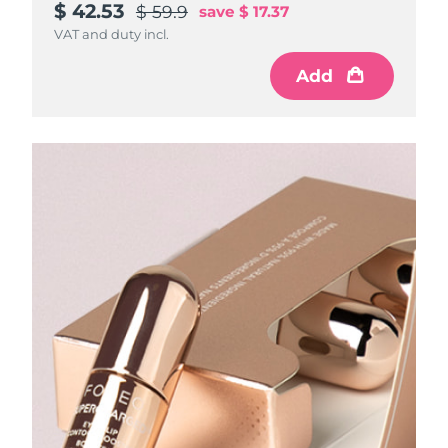
$ 42.53
$ 59.9
save
$ 17.37
VAT and duty incl.
Add