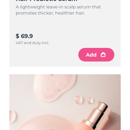
Ожидаемая дата доставки
A lightweight leave-in scalp serum that
Пуэрто-Рико
8/10/26
promotes thicker, healthier hair.
Ожидаемая дата доставки
Катар
8/9/26
$ 69.9
Ожидаемая дата доставки
Реюньон
VAT and duty incl.
8/13/26
Add
Ожидаемая дата доставки
Румыния
8/8/26
Ожидаемая дата доставки
Россия
8/16/26
Ожидаемая дата доставки
Саудовская Аравия
8/9/26
Ожидаемая дата доставки
Сингапур
8/10/26
Ожидаемая дата доставки