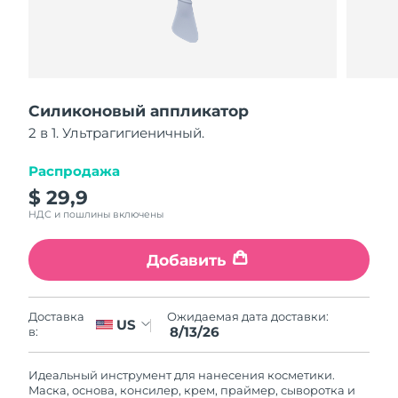
Страна доставки
Соединенные
Ожидаемая дата доставки
Штаты
8/13/26
FAQ™ Dual LED Panel
Силиконовый аппликатор
Ожидаемая дата доставки
Великобритания
8/12/26
2 в 1. Ультрагигиеничный.
ПОДАРКИ И НАБОРЫ
Ожидаемая дата доставки
Распродажа
Испания
8/12/26
$ 29,9
НДС и пошлины включены
Специальные
Ожидаемая дата доставки
Австралия
предложения
БЕСТСЕЛЛЕРЫ
8/15/26
Добавить
Ожидаемая дата доставки
Франция
8/12/26
Ожидаемая дата доставки:
Доставка
US
Ожидаемая дата доставки
8/13/26
в:
Германия
8/12/26
Терапия красным светом
Идеальный инструмент для нанесения косметики.
Ожидаемая дата доставки
Канада
Маска, основа, консилер, крем, праймер, сыворотка и
8/16/26