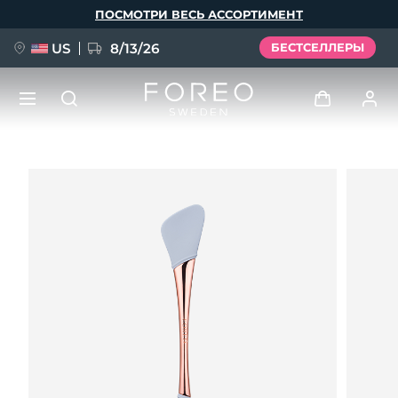
Перейти
ПОСМОТРИ ВЕСЬ АССОРТИМЕНТ
к
основному
содержанию
US
8/13/26
БЕСТСЕЛЛЕРЫ
НОВИНКА
Войти
Язык
BREAKING NEWS
Профиль пользователя
English
Deutsch
Español
Мои приборы
FAQ™ Pure Beauty-Tech Elixir
Français
Italiano
Português
Мои заказы
Polski
Svenska
Русский
Türkçe
简体中文
繁體中文
Мои адреса
issa™ Teeth Whitening Set
Мои подписки