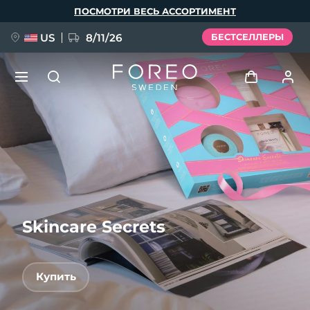
Перейти
ПОСМОТРИ ВЕСЬ АССОРТИМЕНТ
к
основному
содержанию
US
8/11/26
БЕСТСЕЛЛЕРЫ
НОВИНКА
Войти
Язык
BREAKING NEWS
Профиль пользователя
English
Deutsch
Español
Мои приборы
FAQ™ Pure Beauty-Tech Elixir
Français
Italiano
Português
Skincare Secrets
Мои заказы
Polski
Svenska
Русский
Türkçe
简体中文
繁體中文
Мои адреса
Купить
issa™ Teeth Whitening Set
Мои подписки