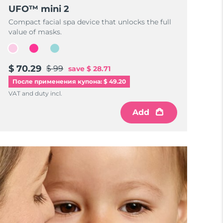
UFO™ mini 2
Compact facial spa device that unlocks the full
value of masks.
$ 70.29
$ 99
save
$ 28.71
После применения купона: $ 49.20
VAT and duty incl.
Add