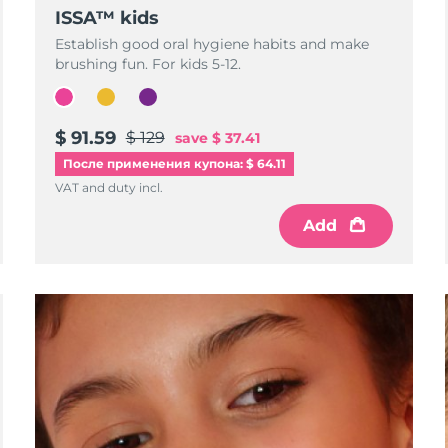
ISSA™ kids
Establish good oral hygiene habits and make
brushing fun. For kids 5-12.
$ 91.59
$ 129
save
$ 37.41
После применения купона: $ 64.11
VAT and duty incl.
Add