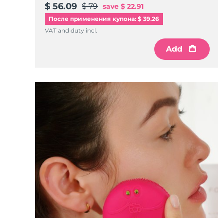
$ 56.09
$ 79
save
$ 22.91
После применения купона: $ 39.26
VAT and duty incl.
Add