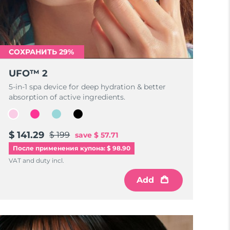
СОХРАНИТЬ 29%
UFO™ 2
5-in-1 spa device for deep hydration & better
absorption of active ingredients.
$ 141.29
$ 199
save
$ 57.71
После применения купона: $ 98.90
VAT and duty incl.
Add