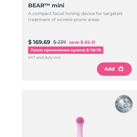
Уход KIWI™
All acne treatment devices
All revitalizing eye massagers
Serum
BEAR™ mini
issa™ Teeth Whitening Gel
Advanced pore care essentials
For healthy hair
A compact facial toning device for targeted
18% PAP
treatment of wrinkle-prone areas.
Косметика
Для мужчин
$ 169.69
$ 239
save
$ 69.31
После применения купона: $ 118.78
Купить
VAT and duty incl.
Add
FOREO APP
ПОДРОБНЕЕ