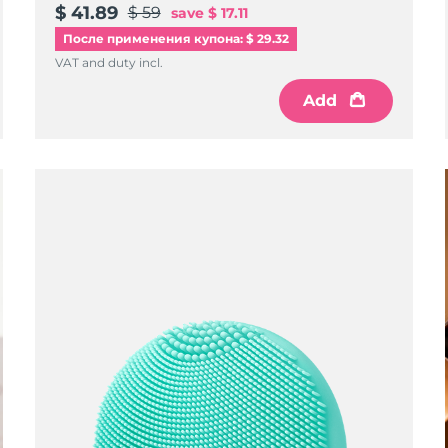
$ 41.89
$ 59
save
$ 17.11
После применения купона: $ 29.32
VAT and duty incl.
Add