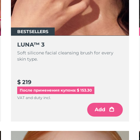
BESTSELLERS
LUNA™ 3
Soft silicone facial cleansing brush for every
skin type.
$ 219
После применения купона: $ 153.30
VAT and duty incl.
Add