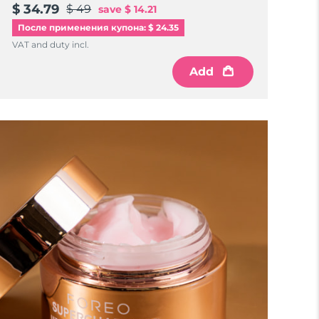
$ 34.79
$ 49
save
$ 14.21
После применения купона: $ 24.35
VAT and duty incl.
Add