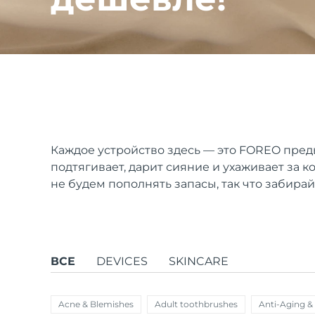
issa™ Teeth Whitening Set
FAQ™ Dual LED Panel
Каждое устройство здесь — это FOREO пред
подтягивает, дарит сияние и ухаживает за к
ПОДАРКИ И НАБОРЫ
не будем пополнять запасы, так что забирай
Специальные
предложения
БЕСТСЕЛЛЕРЫ
ВСЕ
DEVICES
SKINCARE
Acne & Blemishes
Adult toothbrushes
Anti-Aging &