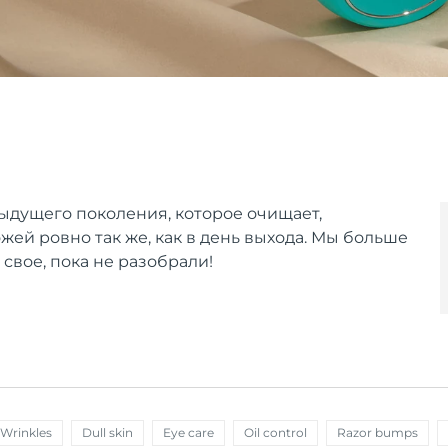
ыдущего поколения, которое очищает,
ожей ровно так же, как в день выхода. Мы больше
 свое, пока не разобрали!
 Wrinkles
Dull skin
Eye care
Oil control
Razor bumps