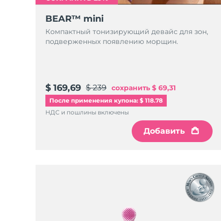
Уход KIWI™
All acne treatment devices
All revitalizing eye massagers
Serum
issa™ Teeth Whitening Gel
Advanced pore care essentials
BEAR™ mini
For healthy hair
18% PAP
Компактный тонизирующий девайс для зон,
Косметика
Для мужчин
подверженных появлению морщин.
$ 169,69
$ 239
сохранить
$ 69,31
Купить
После применения купона: $ 118.78
НДС и пошлины включены
Добавить
FOREO APP
ПОДРОБНЕЕ