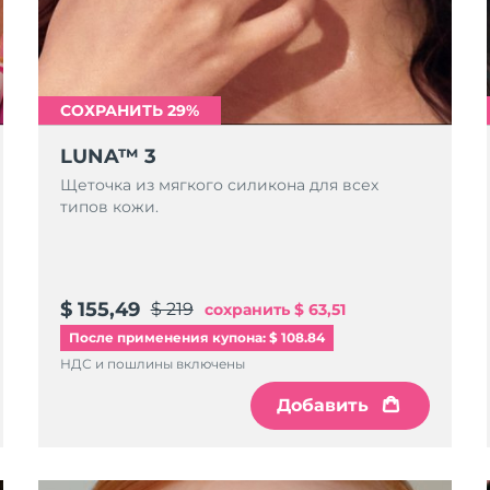
СОХРАНИТЬ 29%
LUNA™ 3
Щеточка из мягкого силикона для всех
типов кожи.
$ 155,49
$ 219
сохранить
$ 63,51
После применения купона: $ 108.84
НДС и пошлины включены
Добавить