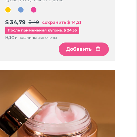
$ 34,79
$ 49
сохранить
$ 14,21
После применения купона: $ 24.35
НДС и пошлины включены
Добавить