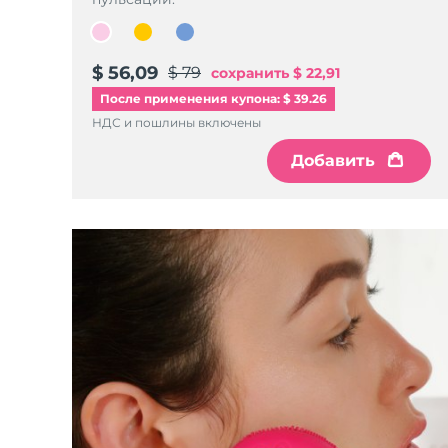
$ 56,09
$ 79
сохранить
$ 22,91
После применения купона: $ 39.26
НДС и пошлины включены
Добавить