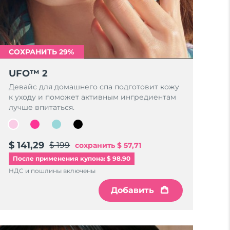
СОХРАНИТЬ 29%
UFO™ 2
Девайс для домашнего спа подготовит кожу
к уходу и поможет активным ингредиентам
лучше впитаться.
$ 141,29
$ 199
сохранить
$ 57,71
После применения купона: $ 98.90
НДС и пошлины включены
Добавить