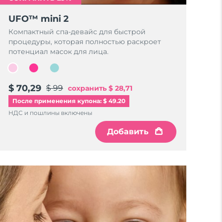
UFO™ mini 2
Компактный спа-девайс для быстрой
процедуры, которая полностью раскроет
потенциал масок для лица.
$ 70,29
$ 99
сохранить
$ 28,71
После применения купона: $ 49.20
НДС и пошлины включены
Добавить