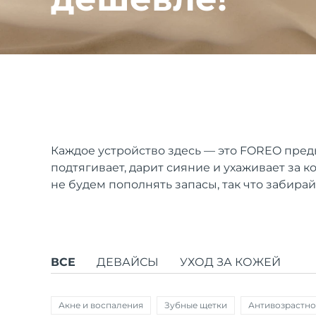
issa™ Teeth Whitening Set
FAQ™ Dual LED Panel
Каждое устройство здесь — это FOREO пред
подтягивает, дарит сияние и ухаживает за к
ПОДАРКИ И НАБОРЫ
не будем пополнять запасы, так что забирай
Специальные
предложения
БЕСТСЕЛЛЕРЫ
ВСЕ
ДЕВАЙСЫ
УХОД ЗА КОЖЕЙ
Акне и воспаления
Зубные щетки
Антивозрастно