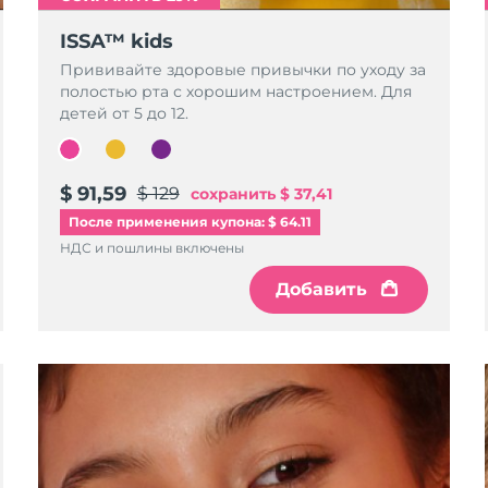
ISSA™ kids
Прививайте здоровые привычки по уходу за
полостью рта с хорошим настроением. Для
детей от 5 до 12.
$ 91,59
$ 129
сохранить
$ 37,41
После применения купона: $ 64.11
НДС и пошлины включены
Добавить