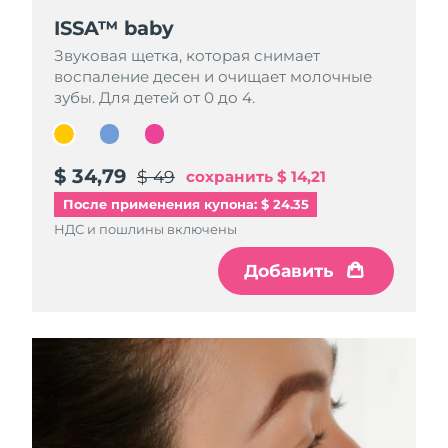
ISSA™ baby
ISSA™ baby
ISSA™ baby
Звуковая щетка, которая снимает
Звуковая щетка, которая снимает
Звуковая щетка, которая снимает
воспаление десен и очищает молочные
воспаление десен и очищает молочные
воспаление десен и очищает молочные
зубы. Для детей от 0 до 4.
зубы. Для детей от 0 до 4.
зубы. Для детей от 0 до 4.
$ 34,79
$ 34,79
$ 34,79
$ 49
$ 49
$ 49
сохранить
сохранить
сохранить
$ 14,21
$ 14,21
$ 14,21
После применения купона: $ 24.35
НДС и пошлины включены
НДС и пошлины включены
НДС и пошлины включены
Добавить
Добавить
Добавить