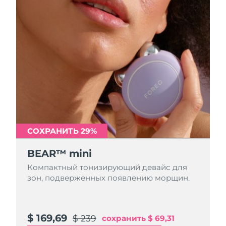
Ожидаемая дата доставки
Пуэрто-Рико
२६/८/१२
Ожидаемая дата доставки
Катар
२६/८/११
Ожидаемая дата доставки
Реюньон
२६/८/१५
Ожидаемая дата доставки
Румыния
२६/८/१०
СОХРАНИТЬ 29%
Ожидаемая дата доставки
Россия
२६/८/१८
BEAR™ mini
Ожидаемая дата доставки
Саудовская Аравия
Компактный тонизирующий девайс для
२६/८/११
зон, подверженных появлению морщин.
Ожидаемая дата доставки
Сингапур
२६/८/१२
$ 169,69
$ 239
сохранить
$ 69,31
Ожидаемая дата доставки