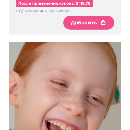
Словакия
२६/८/१०
После применения купона: $ 118.78
НДС и пошлины включены
Ожидаемая дата доставки
Словения
२६/८/१०
Добавить
Южно-Африканская
Ожидаемая дата доставки
Республика
२६/८/१८
Ожидаемая дата доставки
Республика Корея
२६/८/१२
Ожидаемая дата доставки
Испания
२६/८/१०
Ожидаемая дата доставки
Швеция
२६/८/१०
Ожидаемая дата доставки
Швейцария
२६/८/१०
Ожидаемая дата доставки
Тайвань
२६/८/१५