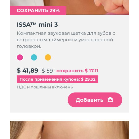
СОХРАНИТЬ 29%
СОХРАНИТЬ 29%
СОХРАНИТЬ 29%
ISSA™ mini 3
ISSA™ mini 3
ISSA™ mini 3
Компактная звуковая щетка для зубов с
Компактная звуковая щетка для зубов с
Компактная звуковая щетка для зубов с
встроенным таймером и уменьшенной
встроенным таймером и уменьшенной
встроенным таймером и уменьшенной
головкой.
головкой.
головкой.
$ 41,89
$ 41,89
$ 41,89
$ 59
$ 59
$ 59
сохранить
сохранить
сохранить
$ 17,11
$ 17,11
$ 17,11
После применения купона: $ 29.32
НДС и пошлины включены
НДС и пошлины включены
НДС и пошлины включены
Добавить
Добавить
Добавить