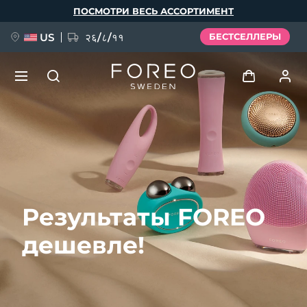
Перейти
ПОСМОТРИ ВЕСЬ АССОРТИМЕНТ
к
основному
содержанию
US
२६/८/११
БЕСТСЕЛЛЕРЫ
НОВИНКА
Войти
Язык
BREAKING NEWS
Профиль пользователя
English
Deutsch
Español
Мои приборы
FAQ™ Pure Beauty-Tech Elixir
Результаты FOREO
Français
Italiano
Português
Мои заказы
Polski
Svenska
Русский
дешевле!
Türkçe
简体中文
繁體中文
Мои адреса
issa™ Teeth Whitening Set
Мои подписки