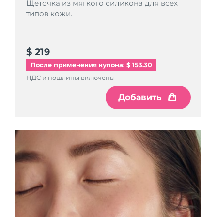
२६/८/१२
Щеточка из мягкого силикона для всех
типов кожи.
Ожидаемая дата доставки
Израиль
२६/८/१४
$ 219
Ожидаемая дата доставки
Италия
२६/८/१०
После применения купона: $ 153.30
НДС и пошлины включены
Ожидаемая дата доставки
Япония
२६/८/१३
Добавить
Ожидаемая дата доставки
Джерси
२६/८/१५
Ожидаемая дата доставки
Казахстан
२६/८/१२
Ожидаемая дата доставки
Кувейт
२६/८/१०
Ожидаемая дата доставки
Латвия
२६/८/१०