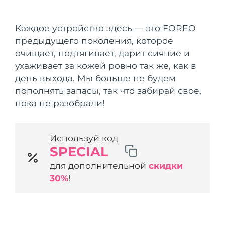
Страна доставки
Каждое устройство здесь — это FOREO
Соединенные
Ожидаемая дата доставки
предыдущего поколения, которое
Штаты
२६/८/११
FAQ™ Dual LED Panel
очищает, подтягивает, дарит сияние и
ухаживает за кожей ровно так же, как в
Ожидаемая дата доставки
Великобритания
२६/८/१०
ПОДАРКИ И НАБОРЫ
день выхода. Мы больше не будем
пополнять запасы, так что забирай свое,
Ожидаемая дата доставки
Испания
пока не разобрали!
२६/८/१०
Специальные
Ожидаемая дата доставки
Австралия
предложения
БЕСТСЕЛЛЕРЫ
२६/८/१३
Используй код
SPECIAL
Ожидаемая дата доставки
Франция
для дополнительной
скидки
२६/८/१०
30%
!
Ожидаемая дата доставки
Германия
२६/८/१०
Терапия красным светом
Ожидаемая дата доставки
Канада
२६/८/१४