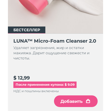
БЕСТСЕЛЛЕР
БЕСТСЕЛЛЕР
LUNA™ Micro-Foam Cleanser 2.0
LUNA™ Micro-Foam Cleanser 2.0
Удаляет загрязнения, жир и остатки
Удаляет загрязнения, жир и остатки
макияжа. Дарит ощущение свежести и
макияжа. Дарит ощущение свежести и
чистоты.
чистоты.
$ 12,99
$ 44,9
После применения купона: $ 9.09
НДС и пошлины включены
НДС и пошлины включены
Добавить
Добавить