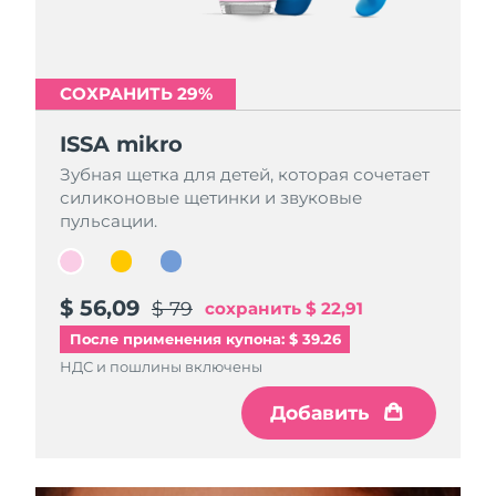
СОХРАНИТЬ 29%
СОХРАНИТЬ 29%
СОХРАНИТЬ 29%
ISSA mikro
ISSA mikro
ISSA mikro
Зубная щетка для детей, которая сочетает
Зубная щетка для детей, которая сочетает
Зубная щетка для детей, которая сочетает
силиконовые щетинки и звуковые
силиконовые щетинки и звуковые
силиконовые щетинки и звуковые
пульсации.
пульсации.
пульсации.
$ 56,09
$ 56,09
$ 56,09
$ 79
$ 79
$ 79
сохранить
сохранить
сохранить
$ 22,91
$ 22,91
$ 22,91
После применения купона: $ 39.26
НДС и пошлины включены
НДС и пошлины включены
НДС и пошлины включены
Добавить
Добавить
Добавить