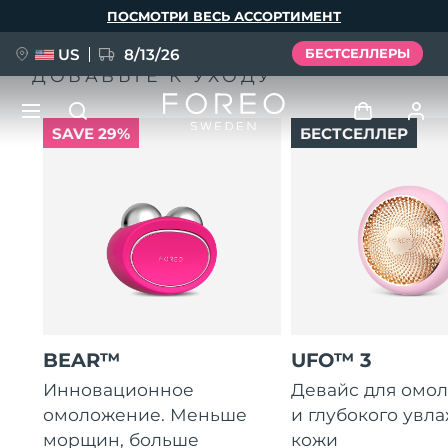
Перейти
ПОСМОТРИ ВЕСЬ АССОРТИМЕНТ
к
основному
содержанию
US
8/13/26
БЕСТСЕЛЛЕРЫ
ДОБАВЬТЕ К УХОДУ
SAVE 29%
БЕСТСЕЛЛЕР
НОВИНКА
Войти
Язык
BREAKING NEWS
Профиль пользователя
English
Deutsch
Español
Мои приборы
FAQ™ Pure Beauty-Tech Elixir
Français
Italiano
Português
Мои заказы
Polski
Svenska
Русский
BEAR™
UFO™ 3
Türkçe
简体中文
繁體中文
Мои адреса
Инновационное
Девайс для омо
омоложение. Меньше
и глубокого увл
issa™ Teeth Whitening Set
морщин, больше
кожи
Мои подписки