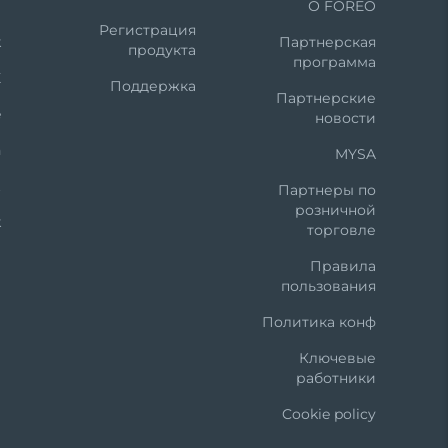
m
О FOREO
Регистрация
k
Партнерская
продукта
программа
X
Поддержка
Партнерские
e
новости
n
MYSA
t
Партнеры по
розничной
k
торговле
Правила
пользования
Политика конф
Ключевые
работники
Cookie policy