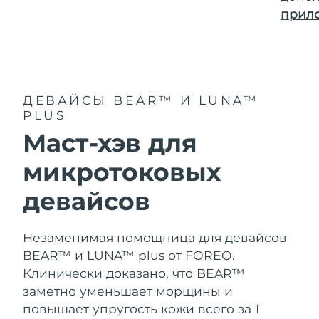
Словакия
8/9/26
прил
Ожидаемая дата доставки
Словения
8/9/26
Южно-Африканская
Ожидаемая дата доставки
Республика
8/17/26
ДЕВАЙСЫ BEAR™ И LUNA™
PLUS
Ожидаемая дата доставки
Республика Корея
Маст-хэв для
8/11/26
микротоковых
Ожидаемая дата доставки
Испания
8/9/26
девайсов
Ожидаемая дата доставки
Швеция
8/9/26
Незаменимая помощница для девайсов
BEAR™ и LUNA™ plus от FOREO.
Ожидаемая дата доставки
Швейцария
8/9/26
Клинически доказано, что BEAR™
заметно уменьшает морщины и
Ожидаемая дата доставки
Тайвань
повышает упругость кожи всего за 1
8/14/26