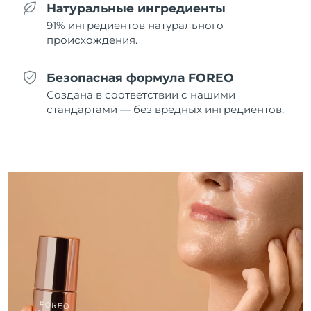
8/10/26
Натуральные ингредиенты
91% ингредиентов натурального
Ожидаемая дата доставки
Нидерланды
происхождения.
8/9/26
Ожидаемая дата доставки
Безопасная формула FOREO
Новая Зеландия
8/9/26
Создана в соответствии с нашими
стандартами — без вредных ингредиентов.
Ожидаемая дата доставки
Норвегия
8/9/26
Ожидаемая дата доставки
Оман
8/12/26
Ожидаемая дата доставки
Филиппины
8/12/26
Ожидаемая дата доставки
Польша
8/10/26
Ожидаемая дата доставки
Португалия
8/9/26