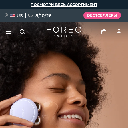
Перейти
ПОСМОТРИ ВЕСЬ АССОРТИМЕНТ
к
основному
содержанию
US
8/10/26
БЕСТСЕЛЛЕРЫ
НОВИНКА
Войти
Язык
BREAKING NEWS
Профиль пользователя
English
Deutsch
Español
Мои приборы
FAQ™ Pure Beauty-Tech Elixir
Français
Italiano
Português
Мои заказы
Polski
Svenska
Русский
Türkçe
简体中文
繁體中文
Мои адреса
issa™ Teeth Whitening Set
Мои подписки