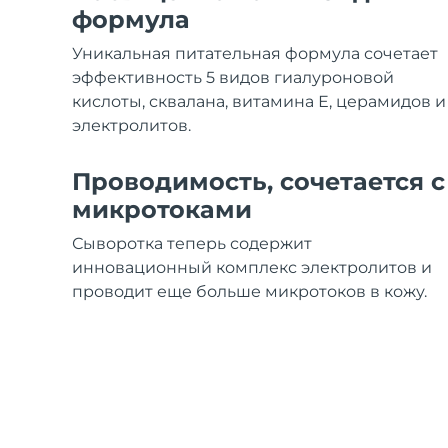
Уход KIWI™
All acne treatment devices
All revitalizing eye massagers
Serum
формула
issa™ Teeth Whitening Gel
Advanced pore care essentials
For healthy hair
18% PAP
Уникальная питательная формула сочетает
Косметика
Для мужчин
эффективность 5 видов гиалуроновой
кислоты, сквалана, витамина Е, церамидов и
электролитов.
Проводимость, сочетается с
Купить
микротоками
Сыворотка теперь содержит
инновационный комплекс электролитов и
FOREO APP
проводит еще больше микротоков в кожу.
ПОДРОБНЕЕ