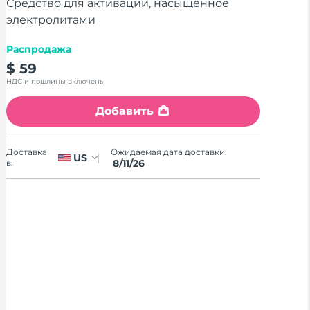
stars,
Средство для активации, насыщенное
average
электролитами
rating
value.
Read
Распродажа
17
$ 59
Reviews.
Same
НДС и пошлины включены
page
link.
Добавить
Ожидаемая дата доставки:
Доставка
US
8/11/26
в: