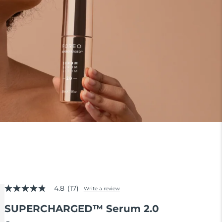
4.8
(17)
Write a review
4.8
out
SUPERCHARGED™ Serum 2.0
of
5