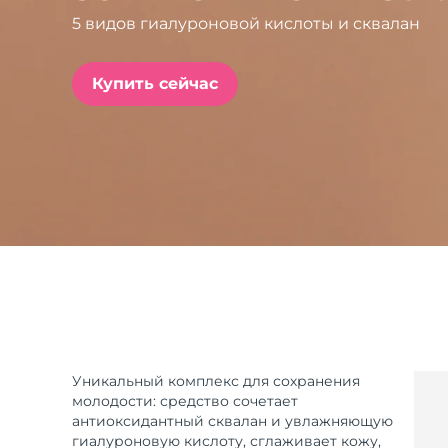
5 видов гиалуроновой кислоты и сквалан
issa™ Teeth Whitening Set
Купить сейчас
FAQ™ Dual LED Panel
ПОДАРКИ И НАБОРЫ
Специальные
предложения
БЕСТСЕЛЛЕРЫ
Уникальный комплекс для сохранения
молодости: средство сочетает
антиоксидантный сквалан и увлажняющую
гиалуроновую кислоту, сглаживает кожу,