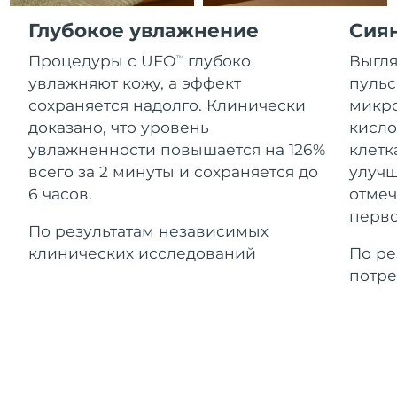
Advanced pore care essentials
For healthy hair
Ожидаемая дата доставки
18% PAP
Гибралтар
Глубокое увлажнение
Сия
Косметика
Для мужчин
13.08.2026
Процедуры с UFO
глубоко
Выгля
TM
Ожидаемая дата доставки
Греция
09.08.2026
увлажняют кожу, а эффект
пульс
сохраняется надолго. Клинически
микро
Ожидаемая дата доставки
Гонконг (САР)
доказано, что уровень
кисло
10.08.2026
Купить
увлажненности повышается на 126%
клетк
всего за 2 минуты и сохраняется до
улучш
Ожидаемая дата доставки
Венгрия
09.08.2026
6 часов.
отмеч
FOREO APP
перво
Ожидаемая дата доставки
По результатам независимых
Исландия
10.08.2026
ПОДРОБНЕЕ
клинических исследований
По ре
потре
Ожидаемая дата доставки
Индонезия
07.08.2026
Ожидаемая дата доставки
Ирландия
09.08.2026
Ожидаемая дата доставки
о-в Мэн