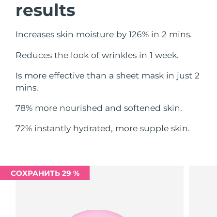
results
Ожидаемая дата доставки
Ливан
10.08.2026
Increases skin moisture by 126% in 2 mins.
Ожидаемая дата доставки
Литва
09.08.2026
Reduces the look of wrinkles in 1 week.
Ожидаемая дата доставки
Люксембург
Is more effective than a sheet mask in just 2
09.08.2026
mins.
Ожидаемая дата доставки
Макао (САР)
11.08.2026
78% more nourished and softened skin.
Ожидаемая дата доставки
72% instantly hydrated, more supple skin.
Малайзия
12.08.2026
Ожидаемая дата доставки
Мальта
09.08.2026
СОХРАНИТЬ 29 %
Ожидаемая дата доставки
Мексика
13.08.2026
Ожидаемая дата доставки
Монако