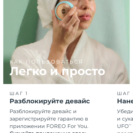
КАК ПОЛЬЗОВАТЬСЯ
Легко и просто
ШАГ 1
ШАГ 
Разблокируйте девайс
Нан
Разблокируйте девайс и
Убеди
зарегистрируйте гарантию в
и сух
приложении FOREO For You.
UFO
TM