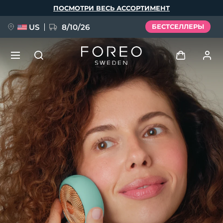
Перейти
ПОСМОТРИ ВЕСЬ АССОРТИМЕНТ
к
основному
содержанию
US
8/10/26
БЕСТСЕЛЛЕРЫ
НОВИНКА
Войти
Язык
BREAKING NEWS
Профиль пользователя
English
Deutsch
Español
Мои приборы
FAQ™ Pure Beauty-Tech Elixir
Français
Italiano
Português
Мои заказы
Polski
Svenska
Русский
Türkçe
简体中文
繁體中文
Мои адреса
issa™ Teeth Whitening Set
Мои подписки