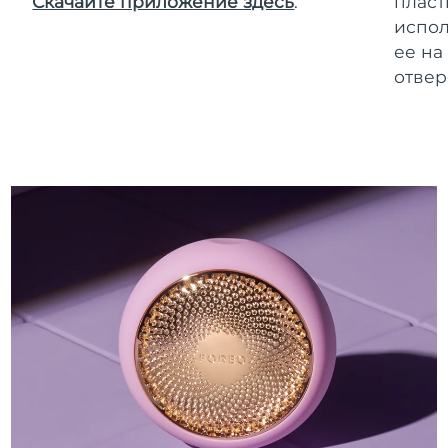
Скачайте приложение здесь
.
пласт
испол
ее на
отвер