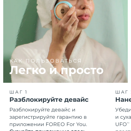
КАК ПОЛЬЗОВАТЬСЯ
Легко и просто
ШАГ 1
ШАГ 
Разблокируйте девайс
Нан
Разблокируйте девайс и
Убеди
зарегистрируйте гарантию в
и сух
приложении FOREO For You.
UFO
TM