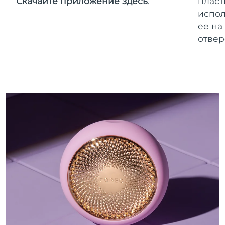
Скачайте приложение здесь
.
пласт
испол
ее на
отвер