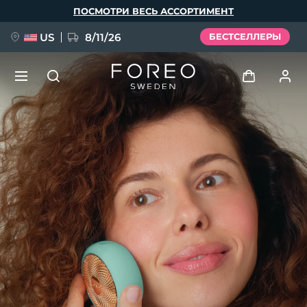
Перейти
ПОСМОТРИ ВЕСЬ АССОРТИМЕНТ
к
основному
содержанию
US
8/11/26
БЕСТСЕЛЛЕРЫ
НОВИНКА
Войти
Язык
BREAKING NEWS
Профиль пользователя
English
Deutsch
Español
Мои приборы
FAQ™ Pure Beauty-Tech Elixir
Français
Italiano
Português
Мои заказы
Polski
Svenska
Русский
Türkçe
简体中文
繁體中文
Мои адреса
issa™ Teeth Whitening Set
Мои подписки