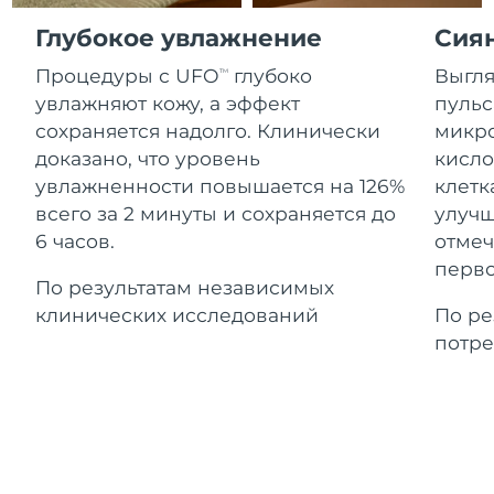
Advanced pore care essentials
For healthy hair
Ожидаемая дата доставки
18% PAP
Гибралтар
Глубокое увлажнение
Сия
Косметика
Для мужчин
8/14/26
Процедуры с UFO
глубоко
Выгля
TM
Ожидаемая дата доставки
Греция
8/10/26
увлажняют кожу, а эффект
пульс
сохраняется надолго. Клинически
микро
Ожидаемая дата доставки
Гонконг (САР)
доказано, что уровень
кисло
8/11/26
Купить
увлажненности повышается на 126%
клетк
всего за 2 минуты и сохраняется до
улучш
Ожидаемая дата доставки
Венгрия
8/10/26
6 часов.
отмеч
FOREO APP
перво
Ожидаемая дата доставки
По результатам независимых
Исландия
8/11/26
ПОДРОБНЕЕ
клинических исследований
По ре
потре
Ожидаемая дата доставки
Индонезия
8/8/26
Ожидаемая дата доставки
Ирландия
8/10/26
Ожидаемая дата доставки
о-в Мэн