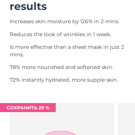
results
Ожидаемая дата доставки
Ливан
8/11/26
Increases skin moisture by 126% in 2 mins.
Ожидаемая дата доставки
Литва
8/10/26
Reduces the look of wrinkles in 1 week.
Ожидаемая дата доставки
Люксембург
Is more effective than a sheet mask in just 2
8/10/26
mins.
Ожидаемая дата доставки
Макао (САР)
8/12/26
78% more nourished and softened skin.
Ожидаемая дата доставки
72% instantly hydrated, more supple skin.
Малайзия
8/13/26
Ожидаемая дата доставки
Мальта
8/10/26
СОХРАНИТЬ 29 %
Ожидаемая дата доставки
Мексика
8/14/26
Ожидаемая дата доставки
Монако