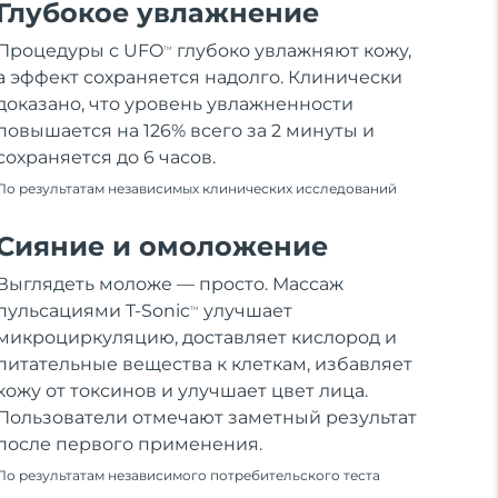
Глубокое увлажнение
Процедуры с UFO
глубоко увлажняют кожу,
TM
а эффект сохраняется надолго. Клинически
доказано, что уровень увлажненности
повышается на 126% всего за 2 минуты и
сохраняется до 6 часов.
По результатам независимых клинических исследований
Сияние и омоложение
Выглядеть моложе — просто. Массаж
пульсациями T-Sonic
улучшает
TM
микроциркуляцию, доставляет кислород и
питательные вещества к клеткам, избавляет
кожу от токсинов и улучшает цвет лица.
Пользователи отмечают заметный результат
после первого применения.
По результатам независимого потребительского теста