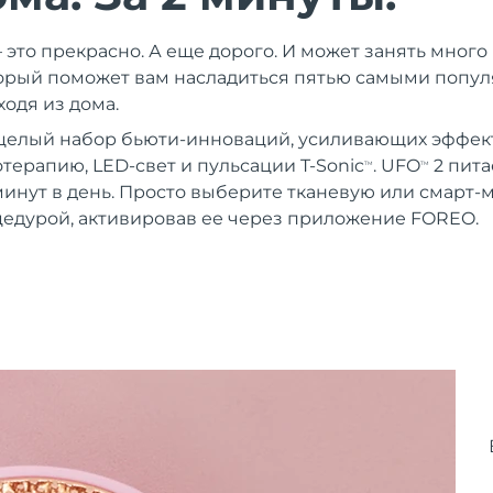
 это прекрасно. А еще дорого. И может занять мног
торый поможет вам насладиться пятью самыми попу
одя из дома.
целый набор бьюти-инноваций, усиливающих эффект
терапию, LED-свет и пульсации T-Sonic
. UFO
2 пита
TM
TM
 минут в день. Просто выберите тканевую или смарт-
едурой, активировав ее через приложение FOREO.