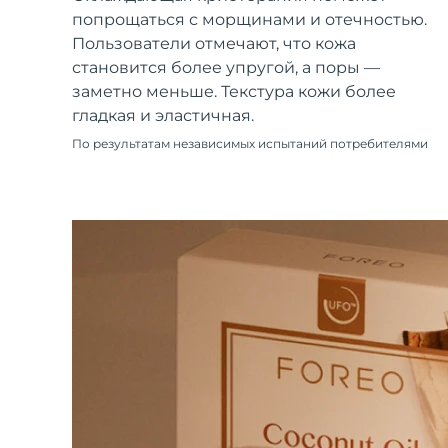
Уход KIWI™
All acne treatment devices
All revitalizing eye massagers
Serum
попрощаться с морщинами и отечностью.
issa™ Teeth Whitening Gel
Advanced pore care essentials
For healthy hair
Пользователи отмечают, что кожа
18% PAP
становится более упругой, а поры —
Косметика
Для мужчин
заметно меньше. Текстура кожи более
гладкая и эластичная.
По результатам независимых испытаний потребителями
Купить
FOREO APP
ПОДРОБНЕЕ