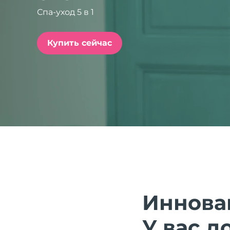
Спа-уход 5 в 1
issa™ Teeth Whitening Set
Купить сейчас
FAQ™ Dual LED Panel
ПОДАРКИ И НАБОРЫ
Специальные
предложения
БЕСТСЕЛЛЕРЫ
Иннова
У вас д