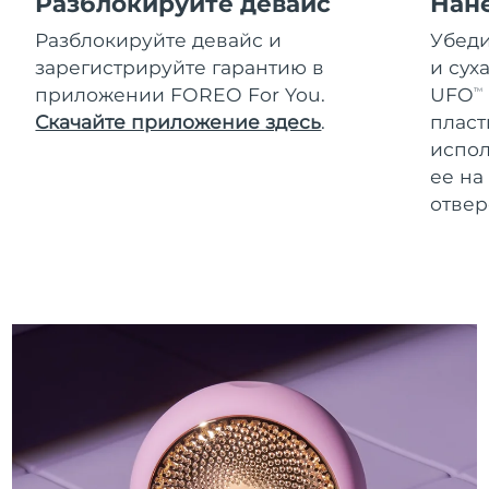
Разблокируйте девайс
Нан
Разблокируйте девайс и
Убеди
зарегистрируйте гарантию в
и сух
приложении FOREO For You.
UFO
TM
Скачайте приложение здесь
.
пласт
испол
ее на
отвер