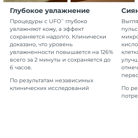
Advanced pore care essentials
For healthy hair
Ожидаемая дата доставки
18% PAP
Гибралтар
Глубокое увлажнение
Сия
Косметика
Для мужчин
12/08/2026
Процедуры с UFO
глубоко
Выгля
TM
Ожидаемая дата доставки
Греция
08/08/2026
увлажняют кожу, а эффект
пульс
сохраняется надолго. Клинически
микро
Ожидаемая дата доставки
Гонконг (САР)
доказано, что уровень
кисло
09/08/2026
Купить
увлажненности повышается на 126%
клетк
всего за 2 минуты и сохраняется до
улучш
Ожидаемая дата доставки
Венгрия
08/08/2026
6 часов.
отмеч
FOREO APP
перво
Ожидаемая дата доставки
По результатам независимых
Исландия
09/08/2026
ПОДРОБНЕЕ
клинических исследований
По ре
потре
Ожидаемая дата доставки
Индонезия
06/08/2026
Ожидаемая дата доставки
Ирландия
08/08/2026
Ожидаемая дата доставки
о-в Мэн