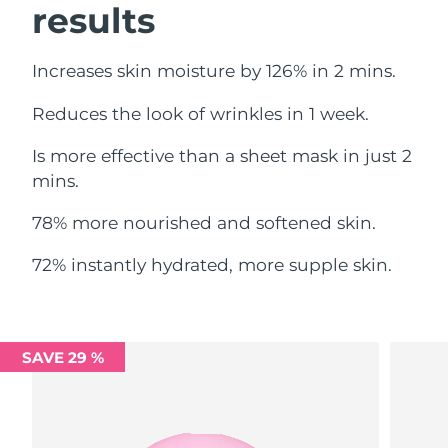
results
Ожидаемая дата доставки
Ливан
09/08/2026
Increases skin moisture by 126% in 2 mins.
Ожидаемая дата доставки
Литва
08/08/2026
Reduces the look of wrinkles in 1 week.
Ожидаемая дата доставки
Люксембург
Is more effective than a sheet mask in just 2
08/08/2026
mins.
Ожидаемая дата доставки
Макао (САР)
10/08/2026
78% more nourished and softened skin.
Ожидаемая дата доставки
72% instantly hydrated, more supple skin.
Малайзия
11/08/2026
Ожидаемая дата доставки
Мальта
08/08/2026
SAVE 29 %
Ожидаемая дата доставки
Мексика
12/08/2026
Ожидаемая дата доставки
Монако