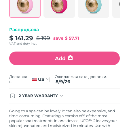
Same
Ожидаемая дата доставки
page
Пуэрто-Рико
10/08/2026
link.
Ожидаемая дата доставки
Катар
09/08/2026
Распродажа
$ 141.29
$ 199
save
$ 57.71
Ожидаемая дата доставки
Реюньон
VAT and duty incl.
13/08/2026
Add
Ожидаемая дата доставки
Румыния
08/08/2026
Ожидаемая дата доставки
Ожидаемая дата доставки:
Доставка
Россия
US
16/08/2026
8/9/26
в:
Ожидаемая дата доставки
Саудовская Аравия
2 YEAR WARRANTY
09/08/2026
Ordering today registers you for full FOREO
warranty coverage. This means if you experience
Ожидаемая дата доставки
issues within 2-year of purchase, FOREO will
Going to a spa can be lovely. It can also be expensive, and
Сингапур
10/08/2026
replace your product free of charge.
time-consuming. Featuring a combo of 5 of the most
popular spa treatments in one device, UFO™ 2 leaves your
skin rejuvenated and moisturized in minutes. Use with
Ожидаемая дата доставки