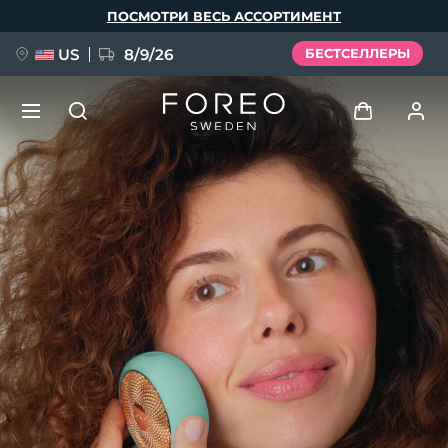
Перейти
ПОСМОТРИ ВЕСЬ АССОРТИМЕНТ
к
основному
содержанию
US
8/9/26
БЕСТСЕЛЛЕРЫ
НОВИНКА
Войти
Язык
BREAKING NEWS
Профиль пользователя
English
Deutsch
Español
Мои приборы
FAQ™ Pure Beauty-Tech Elixir
Français
Italiano
Português
Мои заказы
Polski
Svenska
Русский
Türkçe
简体中文
繁體中文
Мои адреса
issa™ Teeth Whitening Set
Мои подписки