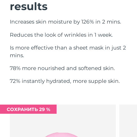
results
Ожидаемая дата доставки
Ливан
11/08/2026
Increases skin moisture by 126% in 2 mins.
Ожидаемая дата доставки
Литва
10/08/2026
Reduces the look of wrinkles in 1 week.
Ожидаемая дата доставки
Люксембург
Is more effective than a sheet mask in just 2
10/08/2026
mins.
Ожидаемая дата доставки
Макао (САР)
12/08/2026
78% more nourished and softened skin.
Ожидаемая дата доставки
72% instantly hydrated, more supple skin.
Малайзия
13/08/2026
Ожидаемая дата доставки
Мальта
10/08/2026
СОХРАНИТЬ 29 %
Ожидаемая дата доставки
Мексика
14/08/2026
Ожидаемая дата доставки
Монако