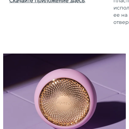
Скачайте приложение здесь
.
пласт
испол
ее на
отвер