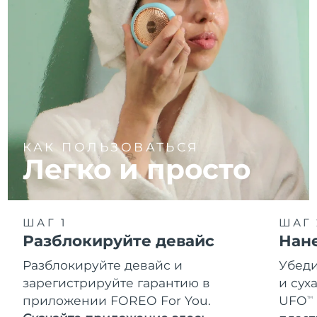
КАК ПОЛЬЗОВАТЬСЯ
Легко и просто
ШАГ 1
ШАГ 
Разблокируйте девайс
Нан
Разблокируйте девайс и
Убеди
зарегистрируйте гарантию в
и сух
приложении FOREO For You.
UFO
TM