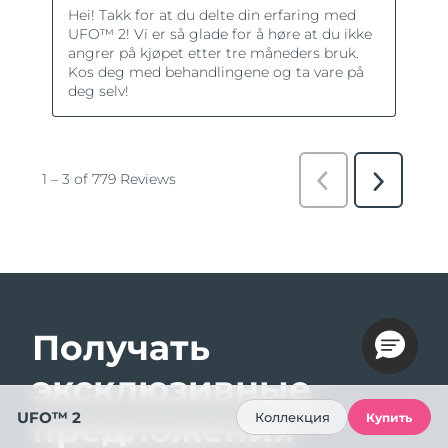
Получать
эксклюзивные
UFO™ 2
предложения
Коллекция
Купить