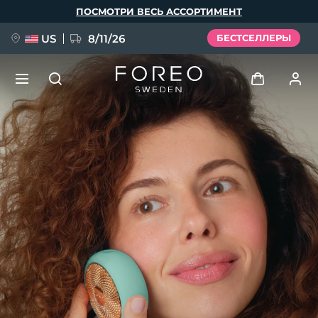
Перейти
ПОСМОТРИ ВЕСЬ АССОРТИМЕНТ
к
основному
содержанию
US
8/11/26
БЕСТСЕЛЛЕРЫ
НОВИНКА
Войти
Язык
BREAKING NEWS
Профиль пользователя
English
Deutsch
Español
Мои приборы
FAQ™ Pure Beauty-Tech Elixir
Français
Italiano
Português
Мои заказы
Polski
Svenska
Русский
Türkçe
简体中文
繁體中文
Мои адреса
issa™ Teeth Whitening Set
Мои подписки