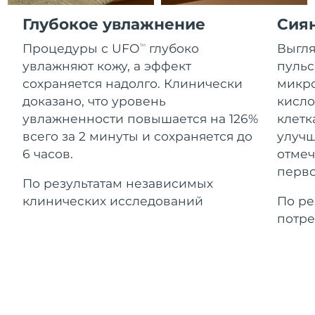
Advanced pore care essentials
For healthy hair
Ожидаемая дата доставки
18% PAP
Гибралтар
Глубокое увлажнение
Сия
Косметика
Для мужчин
14/08/2026
Процедуры с UFO
глубоко
Выгля
TM
Ожидаемая дата доставки
Греция
10/08/2026
увлажняют кожу, а эффект
пульс
сохраняется надолго. Клинически
микро
Ожидаемая дата доставки
Гонконг (САР)
доказано, что уровень
кисло
11/08/2026
Купить
увлажненности повышается на 126%
клетк
всего за 2 минуты и сохраняется до
улучш
Ожидаемая дата доставки
Венгрия
10/08/2026
6 часов.
отмеч
FOREO APP
перво
Ожидаемая дата доставки
По результатам независимых
Исландия
11/08/2026
ПОДРОБНЕЕ
клинических исследований
По ре
потре
Ожидаемая дата доставки
Индонезия
08/08/2026
Ожидаемая дата доставки
Ирландия
10/08/2026
Ожидаемая дата доставки
о-в Мэн