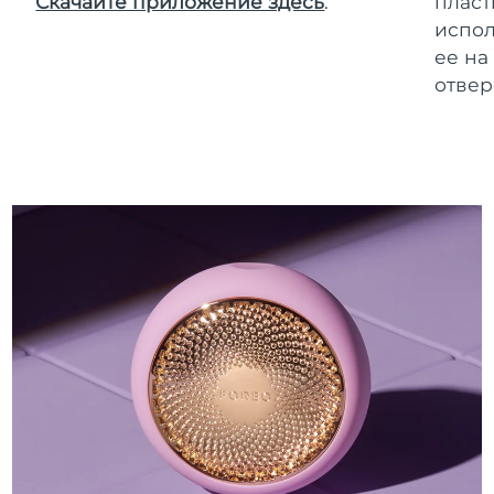
Скачайте приложение здесь
.
пласт
испол
ее на
отвер