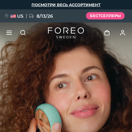
Перейти
ПОСМОТРИ ВЕСЬ АССОРТИМЕНТ
к
основному
содержанию
US
8/13/26
БЕСТСЕЛЛЕРЫ
НОВИНКА
Войти
Язык
BREAKING NEWS
Профиль пользователя
English
Deutsch
Español
Мои приборы
FAQ™ Pure Beauty-Tech Elixir
Français
Italiano
Português
Мои заказы
Polski
Svenska
Русский
Türkçe
简体中文
繁體中文
Мои адреса
issa™ Teeth Whitening Set
Мои подписки