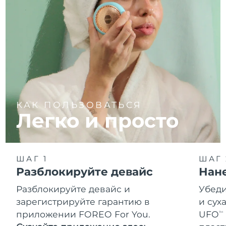
КАК ПОЛЬЗОВАТЬСЯ
Легко и просто
ШАГ 1
ШАГ 
Разблокируйте девайс
Нан
Разблокируйте девайс и
Убеди
зарегистрируйте гарантию в
и сух
приложении FOREO For You.
UFO
TM