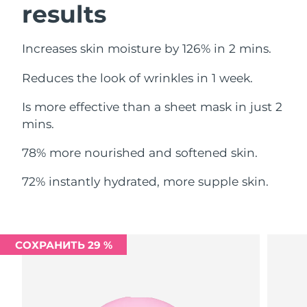
results
Ожидаемая дата доставки
Ливан
8/13/26
Increases skin moisture by 126% in 2 mins.
Ожидаемая дата доставки
Литва
8/12/26
Reduces the look of wrinkles in 1 week.
Ожидаемая дата доставки
Люксембург
Is more effective than a sheet mask in just 2
8/12/26
mins.
Ожидаемая дата доставки
Макао (САР)
8/14/26
78% more nourished and softened skin.
Ожидаемая дата доставки
72% instantly hydrated, more supple skin.
Малайзия
8/15/26
Ожидаемая дата доставки
Мальта
8/12/26
СОХРАНИТЬ 29 %
Ожидаемая дата доставки
Мексика
8/16/26
Ожидаемая дата доставки
Монако