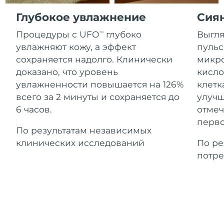
Advanced pore care essentials
For healthy hair
Ожидаемая дата доставки
18% PAP
Гибралтар
Глубокое увлажнение
Сия
Косметика
Для мужчин
8/16/26
Процедуры с UFO
глубоко
Выгля
TM
Ожидаемая дата доставки
Греция
8/12/26
увлажняют кожу, а эффект
пульс
сохраняется надолго. Клинически
микро
Ожидаемая дата доставки
Гонконг (САР)
доказано, что уровень
кисло
8/13/26
Купить
увлажненности повышается на 126%
клетк
всего за 2 минуты и сохраняется до
улучш
Ожидаемая дата доставки
Венгрия
8/12/26
6 часов.
отмеч
FOREO APP
перво
Ожидаемая дата доставки
По результатам независимых
Исландия
8/13/26
ПОДРОБНЕЕ
клинических исследований
По ре
потре
Ожидаемая дата доставки
Индонезия
8/10/26
Ожидаемая дата доставки
Ирландия
8/12/26
Ожидаемая дата доставки
о-в Мэн