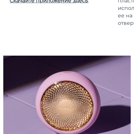
Скачайте приложение здесь
.
пласт
испол
ее на
отвер