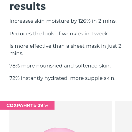
results
Ожидаемая дата доставки
Ливан
8/12/26
Increases skin moisture by 126% in 2 mins.
Ожидаемая дата доставки
Литва
8/11/26
Reduces the look of wrinkles in 1 week.
Ожидаемая дата доставки
Люксембург
Is more effective than a sheet mask in just 2
8/11/26
mins.
Ожидаемая дата доставки
Макао (САР)
8/13/26
78% more nourished and softened skin.
Ожидаемая дата доставки
72% instantly hydrated, more supple skin.
Малайзия
8/14/26
Ожидаемая дата доставки
Мальта
8/11/26
СОХРАНИТЬ 29 %
Ожидаемая дата доставки
Мексика
8/15/26
Ожидаемая дата доставки
Монако