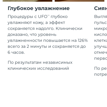
Advanced pore care essentials
For healthy hair
Ожидаемая дата доставки
18% PAP
Гибралтар
Глубокое увлажнение
Сия
Косметика
Для мужчин
8/15/26
Процедуры с UFO
глубоко
Выгля
TM
Ожидаемая дата доставки
Греция
8/11/26
увлажняют кожу, а эффект
пульс
сохраняется надолго. Клинически
микро
Ожидаемая дата доставки
Гонконг (САР)
доказано, что уровень
кисло
8/12/26
Купить
увлажненности повышается на 126%
клетк
всего за 2 минуты и сохраняется до
улучш
Ожидаемая дата доставки
Венгрия
8/11/26
6 часов.
отмеч
FOREO APP
перво
Ожидаемая дата доставки
По результатам независимых
Исландия
8/12/26
ПОДРОБНЕЕ
клинических исследований
По ре
потре
Ожидаемая дата доставки
Индонезия
8/9/26
Ожидаемая дата доставки
Ирландия
8/11/26
Ожидаемая дата доставки
о-в Мэн