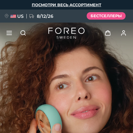
Перейти
ПОСМОТРИ ВЕСЬ АССОРТИМЕНТ
к
основному
содержанию
US
8/12/26
БЕСТСЕЛЛЕРЫ
НОВИНКА
Войти
Язык
BREAKING NEWS
Профиль пользователя
English
Deutsch
Español
Мои приборы
FAQ™ Pure Beauty-Tech Elixir
Français
Italiano
Português
Мои заказы
Polski
Svenska
Русский
Türkçe
简体中文
繁體中文
Мои адреса
issa™ Teeth Whitening Set
Мои подписки