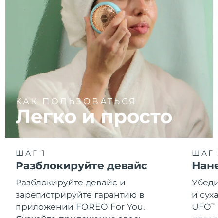
КАК ПОЛЬЗОВАТЬСЯ
Легко и просто
ШАГ 1
ШАГ 
Разблокируйте девайс
Нан
Разблокируйте девайс и
Убеди
зарегистрируйте гарантию в
и сух
приложении FOREO For You.
UFO
TM