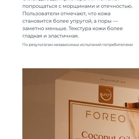
Уход KIWI™
All acne treatment devices
All revitalizing eye massagers
Serum
попрощаться с морщинами и отечностью.
issa™ Teeth Whitening Gel
Advanced pore care essentials
For healthy hair
Пользователи отмечают, что кожа
18% PAP
становится более упругой, а поры —
Косметика
Для мужчин
заметно меньше. Текстура кожи более
гладкая и эластичная.
По результатам независимых испытаний потребителями
Купить
FOREO APP
ПОДРОБНЕЕ