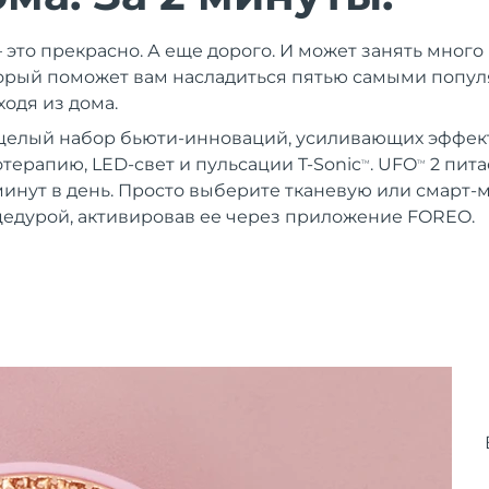
 это прекрасно. А еще дорого. И может занять мног
торый поможет вам насладиться пятью самыми попу
одя из дома.
целый набор бьюти-инноваций, усиливающих эффект
терапию, LED-свет и пульсации T-Sonic
. UFO
2 пита
TM
TM
 минут в день. Просто выберите тканевую или смарт-
едурой, активировав ее через приложение FOREO.