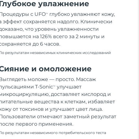
Глубокое увлажнение
Процедуры с UFO
глубоко увлажняют кожу,
TM
а эффект сохраняется надолго. Клинически
доказано, что уровень увлажненности
повышается на 126% всего за 2 минуты и
сохраняется до 6 часов.
По результатам независимых клинических исследований
Сияние и омоложение
Выглядеть моложе — просто. Массаж
пульсациями T-Sonic
улучшает
TM
микроциркуляцию, доставляет кислород и
питательные вещества к клеткам, избавляет
кожу от токсинов и улучшает цвет лица.
Пользователи отмечают заметный результат
после первого применения.
По результатам независимого потребительского теста