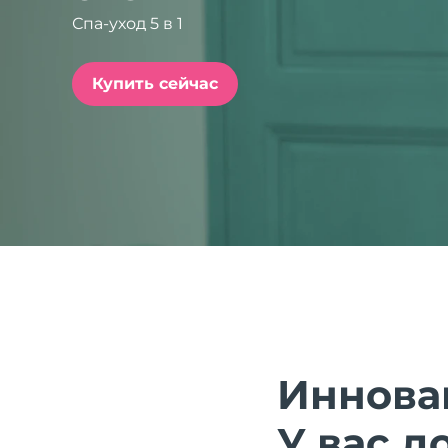
Спа-уход 5 в 1
issa™ Teeth Whitening Set
Купить сейчас
FAQ™ Dual LED Panel
ПОДАРКИ И НАБОРЫ
Специальные
предложения
БЕСТСЕЛЛЕРЫ
Иннова
У вас д