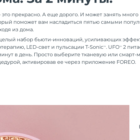
 это прекрасно. А еще дорого. И может занять мног
торый поможет вам насладиться пятью самыми попу
одя из дома.
целый набор бьюти-инноваций, усиливающих эффект
терапию, LED-свет и пульсации T-Sonic
. UFO
2 пита
TM
TM
 минут в день. Просто выберите тканевую или смарт-
едурой, активировав ее через приложение FOREO.