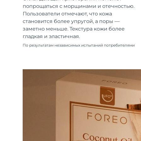
Уход KIWI™
All acne treatment devices
All revitalizing eye massagers
Serum
попрощаться с морщинами и отечностью.
issa™ Teeth Whitening Gel
Advanced pore care essentials
For healthy hair
Пользователи отмечают, что кожа
18% PAP
становится более упругой, а поры —
Косметика
Для мужчин
заметно меньше. Текстура кожи более
гладкая и эластичная.
По результатам независимых испытаний потребителями
Купить
FOREO APP
ПОДРОБНЕЕ