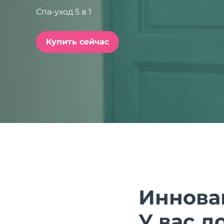
Спа-уход 5 в 1
issa™ Teeth Whitening Set
Купить сейчас
FAQ™ Dual LED Panel
ПОДАРКИ И НАБОРЫ
Специальные
предложения
БЕСТСЕЛЛЕРЫ
Иннова
У вас д