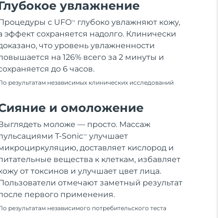
Глубокое увлажнение
Процедуры с UFO
глубоко увлажняют кожу,
TM
а эффект сохраняется надолго. Клинически
доказано, что уровень увлажненности
повышается на 126% всего за 2 минуты и
сохраняется до 6 часов.
По результатам независимых клинических исследований
Сияние и омоложение
Выглядеть моложе — просто. Массаж
пульсациями T-Sonic
улучшает
TM
микроциркуляцию, доставляет кислород и
питательные вещества к клеткам, избавляет
кожу от токсинов и улучшает цвет лица.
Пользователи отмечают заметный результат
после первого применения.
По результатам независимого потребительского теста