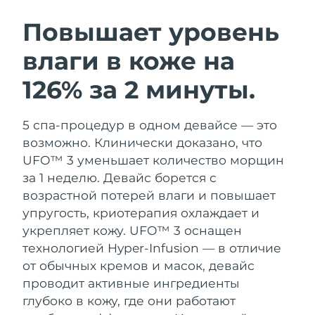
ШВЕДСКИЙ УХОД ЗА КОЖЕЙ
Повышает уровень
влаги в коже на
Ожидаемая дата доставки
Австралия
12/8/26
126% за 2 минуты.
Очищение кожи
Лифтинг
Ожидаемая дата доставки
Австрия
LUNA™ 4 набор
BEAR™ 2 набор
9/8/26
5 спа-процедур в одном девайсе — это
Anti-aging massage
Microcurrent toning
возможно. Клинически доказано, что
Ожидаемая дата доставки
Бахрейн
10/8/26
UFO™ 3 уменьшает количество морщин
Увлажнение
Забота о полости рта
за 1 неделю. Девайс борется с
LUNA™ 4 Plus
BEAR™ 2 go
Ожидаемая дата доставки
Бельгия
UFO™ 3 набор
issa™ 4
возрастной потерей влаги и повышает
9/8/26
Massage, LED heating
Microcurrent toning on-the-go
FAQ™ АНТИВОЗРАСТНОЙ УХОД
упругость, криотерапия охлаждает и
Deep facial hydration
Hybrid silicone sonic toothbrush
Ожидаемая дата доставки
укрепляет кожу.
UFO™ 3 оснащен
Бермудские о-ва
15/8/26
NEW
технологией Hyper-Infusion — в отличие
LUNA™ 4 Men
BEAR™ 2 eyes & lips
UFO™ 3 LED
issa™ 4 plus
от обычных кремов и масок, девайс
For men, anti-aging massage
Microcurrent line smoothing device
Босния и
Ожидаемая дата доставки
Near-infrared and red light therapy
проводит активные ингредиенты
Smart hybrid silicone sonic toothbrush
Герцеговина
12/8/26
device
Омоложение
LED-процедуры
глубоко в кожу, где они работают