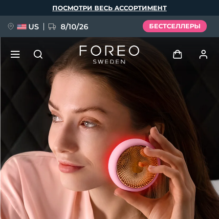
Перейти
ПОСМОТРИ ВЕСЬ АССОРТИМЕНТ
к
основному
содержанию
US
8/10/26
БЕСТСЕЛЛЕРЫ
НОВИНКА
Войти
Язык
BREAKING NEWS
Профиль пользователя
English
Deutsch
Español
Мои приборы
FAQ™ Pure Beauty-Tech Elixir
Français
Italiano
Português
Мои заказы
Polski
Svenska
Русский
Türkçe
简体中文
繁體中文
Мои адреса
issa™ Teeth Whitening Set
Мои подписки