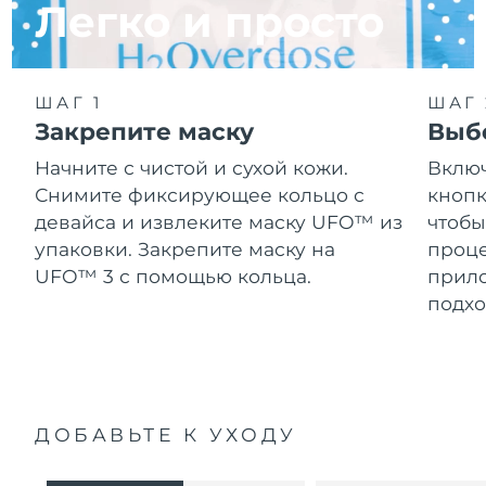
Легко и просто
ШАГ 1
ШАГ 
Закрепите маску
Выб
Начните с чистой и сухой кожи.
Включ
Снимите фиксирующее кольцо с
кнопк
девайса и извлеките маску UFO™ из
чтобы
упаковки. Закрепите маску на
проце
UFO™ 3 с помощью кольца.
прило
подхо
ДОБАВЬТЕ К УХОДУ