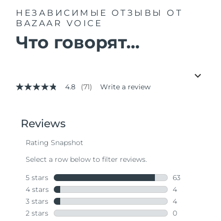
НЕЗАВИСИМЫЕ ОТЗЫВЫ
ОТ
BAZAAR VOICE
Что говорят...
4.8
(71)
Write a review
4.8
out
of
5
stars,
average
rating
value.
Read
71
Reviews.
Same
page
link.