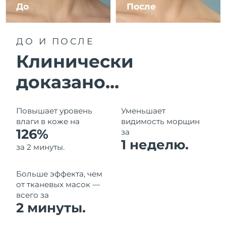
11/8/26
До
После
Ожидаемая дата доставки
Израиль
13/8/26
ДО И ПОСЛЕ
Ожидаемая дата доставки
Клинически
Италия
9/8/26
доказано...
Ожидаемая дата доставки
Япония
12/8/26
Повышает уровень
Уменьшает
Ожидаемая дата доставки
Джерси
влаги в коже на
видимость морщин
14/8/26
126%
за
1 неделю.
Ожидаемая дата доставки
за 2 минуты.
Казахстан
11/8/26
Больше эффекта, чем
Ожидаемая дата доставки
Кувейт
9/8/26
от тканевых масок —
всего за
2 минуты.
Ожидаемая дата доставки
Латвия
9/8/26