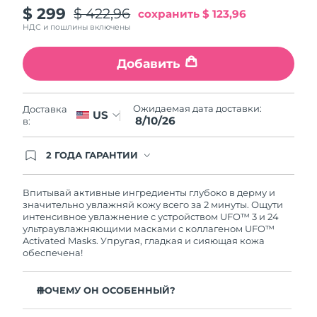
$ 299
$ 422,96
сохранить
$ 123,96
Ожидаемая дата доставки
Пуэрто-Рико
11/8/26
НДС и пошлины включены
Ожидаемая дата доставки
Катар
Добавить
10/8/26
Ожидаемая дата доставки
Реюньон
Ожидаемая дата доставки:
Доставка
14/8/26
US
8/10/26
в:
Ожидаемая дата доставки
Румыния
9/8/26
2 ГОДА ГАРАНТИИ
Заказ на сайте автоматически покрывается
полным гарантийным обслуживанием FOREO.
Ожидаемая дата доставки
Россия
Это означает, что если в течение 2-х лет со дня
Впитывай активные ингредиенты глубоко в дерму и
17/8/26
покупки с продуктом возникнут проблемы,
значительно увлажняй кожу всего за 2 минуты. Ощути
FOREO заменит его бесплатно.
интенсивное увлажнение с устройством UFO™ 3 и 24
Ожидаемая дата доставки
ультраувлажняющими масками с коллагеном UFO™
Саудовская Аравия
10/8/26
Activated Masks. Упругая, гладкая и сияющая кожа
обеспечена!
Ожидаемая дата доставки
Сингапур
11/8/26
ПОЧЕМУ ОН ОСОБЕННЫЙ?
Ожидаемая дата доставки
Клинически доказано: повышает уровень влаги в