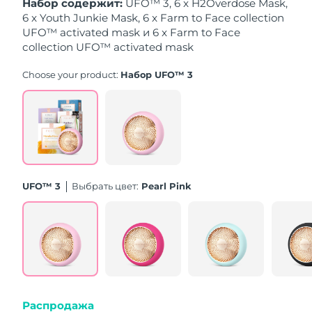
Набор содержит:
UFO™ 3, 6 x H2Overdose Mask,
10/8/26
6 x Youth Junkie Mask, 6 x Farm to Face collection
UFO™ activated mask и 6 x Farm to Face
Ожидаемая дата доставки
Нидерланды
9/8/26
collection UFO™ activated mask
Choose your product:
Набор UFO™ 3
Ожидаемая дата доставки
Новая Зеландия
9/8/26
Ожидаемая дата доставки
Норвегия
9/8/26
Ожидаемая дата доставки
Оман
12/8/26
UFO™ 3
Выбрать цвет:
Pearl Pink
Ожидаемая дата доставки
Филиппины
12/8/26
Ожидаемая дата доставки
Польша
10/8/26
Ожидаемая дата доставки
Португалия
9/8/26
Распродажа