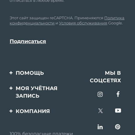
отписаться в любое время.
Этот сайт защищен reCAPTCHA. Применяются
Политика
конфиденциальности
и
Условия обслуживания
Google.
ПОМОЩЬ
МЫ В
СОЦСЕТЯХ
Свяжитесь с нами
МОЯ УЧЁТНАЯ
ЗАПИСЬ
Заказ и доставка
Регистрация продукта
Гарантия и возврат
КОМПАНИЯ
Поддержка
Вопросы и ответы
О FOREO
Информация о
100% безопасные платежи
Партнерская