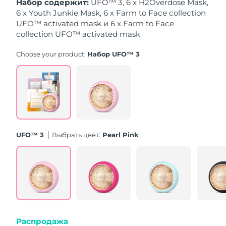
Набор содержит:
UFO™ 3, 6 x H2Overdose Mask,
8/10/26
6 x Youth Junkie Mask, 6 x Farm to Face collection
UFO™ activated mask и 6 x Farm to Face
Ожидаемая дата доставки
Нидерланды
8/9/26
collection UFO™ activated mask
Choose your product:
Набор UFO™ 3
Ожидаемая дата доставки
Новая Зеландия
8/9/26
Ожидаемая дата доставки
Норвегия
8/9/26
Ожидаемая дата доставки
Оман
8/12/26
UFO™ 3
Выбрать цвет:
Pearl Pink
Ожидаемая дата доставки
Филиппины
8/12/26
Ожидаемая дата доставки
Польша
8/10/26
Ожидаемая дата доставки
Португалия
8/9/26
Распродажа