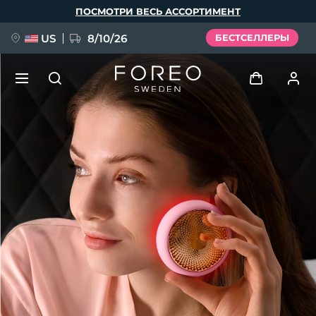
Перейти
ПОСМОТРИ ВЕСЬ АССОРТИМЕНТ
к
основному
содержанию
US
8/10/26
БЕСТСЕЛЛЕРЫ
НОВИНКА
Войти
Язык
BREAKING NEWS
Профиль пользователя
English
Deutsch
Español
Мои приборы
FAQ™ Pure Beauty-Tech Elixir
Français
Italiano
Português
Мои заказы
Polski
Svenska
Русский
Türkçe
简体中文
繁體中文
Мои адреса
issa™ Teeth Whitening Set
Мои подписки