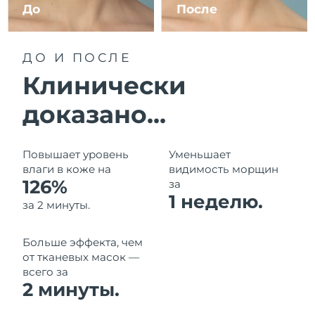
8/11/26
До
После
Ожидаемая дата доставки
Израиль
8/13/26
ДО И ПОСЛЕ
Ожидаемая дата доставки
Клинически
Италия
8/9/26
доказано...
Ожидаемая дата доставки
Япония
8/12/26
Повышает уровень
Уменьшает
Ожидаемая дата доставки
Джерси
влаги в коже на
видимость морщин
8/14/26
126%
за
1 неделю.
Ожидаемая дата доставки
за 2 минуты.
Казахстан
8/11/26
Больше эффекта, чем
Ожидаемая дата доставки
Кувейт
8/9/26
от тканевых масок —
всего за
2 минуты.
Ожидаемая дата доставки
Латвия
8/9/26