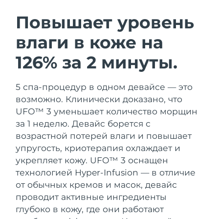
ШВЕДСКИЙ УХОД ЗА КОЖЕЙ
Повышает уровень
влаги в коже на
Ожидаемая дата доставки
Австралия
8/12/26
126% за 2 минуты.
Очищение кожи
Лифтинг
Ожидаемая дата доставки
Австрия
LUNA™ 4 набор
BEAR™ 2 набор
8/9/26
5 спа-процедур в одном девайсе — это
Anti-aging massage
Microcurrent toning
возможно. Клинически доказано, что
Ожидаемая дата доставки
Бахрейн
8/10/26
UFO™ 3 уменьшает количество морщин
Увлажнение
Забота о полости рта
за 1 неделю. Девайс борется с
LUNA™ 4 Plus
BEAR™ 2 go
Ожидаемая дата доставки
Бельгия
UFO™ 3 набор
issa™ 4
возрастной потерей влаги и повышает
8/9/26
Massage, LED heating
Microcurrent toning on-the-go
FAQ™ АНТИВОЗРАСТНОЙ УХОД
упругость, криотерапия охлаждает и
Deep facial hydration
Hybrid silicone sonic toothbrush
Ожидаемая дата доставки
укрепляет кожу.
UFO™ 3 оснащен
Бермудские о-ва
8/15/26
NEW
технологией Hyper-Infusion — в отличие
LUNA™ 4 Men
BEAR™ 2 eyes & lips
UFO™ 3 LED
issa™ 4 plus
от обычных кремов и масок, девайс
For men, anti-aging massage
Microcurrent line smoothing device
Босния и
Ожидаемая дата доставки
Near-infrared and red light therapy
проводит активные ингредиенты
Smart hybrid silicone sonic toothbrush
Герцеговина
8/12/26
device
Омоложение
LED-процедуры
глубоко в кожу, где они работают