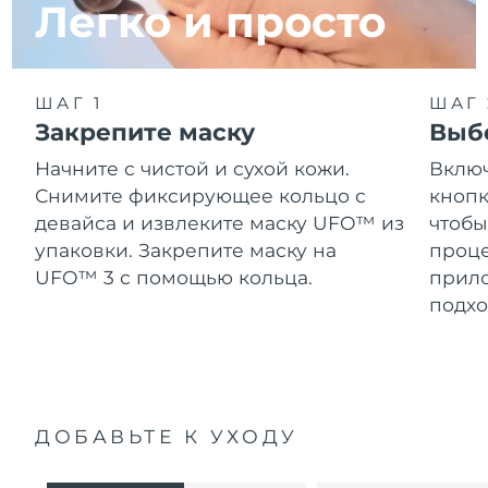
Легко и просто
ШАГ 1
ШАГ 
Закрепите маску
Выб
Начните с чистой и сухой кожи.
Включ
Снимите фиксирующее кольцо с
кнопк
девайса и извлеките маску UFO™ из
чтобы
упаковки. Закрепите маску на
проце
UFO™ 3 с помощью кольца.
прило
подхо
ДОБАВЬТЕ К УХОДУ