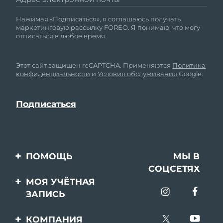
Нажимая «Подписаться», я соглашаюсь получать
маркетинговую рассылку FOREO. Я понимаю, что могу
отписаться в любое время.
Этот сайт защищен reCAPTCHA. Применяются
Политика
конфиденциальности
и
Условия обслуживания
Google.
ПОМОЩЬ
МЫ В
СОЦСЕТЯХ
Свяжитесь с нами
МОЯ УЧЁТНАЯ
ЗАПИСЬ
Заказ и доставка
Регистрация продукта
Гарантия и возврат
КОМПАНИЯ