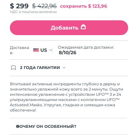
$ 299
$ 422,96
сохранить
$ 123,96
Ожидаемая дата доставки
Пуэрто-Рико
8/11/26
НДС и пошлины включены
Ожидаемая дата доставки
Катар
Добавить
8/10/26
Ожидаемая дата доставки
Реюньон
Ожидаемая дата доставки:
Доставка
8/14/26
US
8/10/26
в:
Ожидаемая дата доставки
Румыния
8/9/26
2 ГОДА ГАРАНТИИ
Заказ на сайте автоматически покрывается
полным гарантийным обслуживанием FOREO.
Ожидаемая дата доставки
Россия
Это означает, что если в течение 2-х лет со дня
Впитывай активные ингредиенты глубоко в дерму и
8/17/26
покупки с продуктом возникнут проблемы,
значительно увлажняй кожу всего за 2 минуты. Ощути
FOREO заменит его бесплатно.
интенсивное увлажнение с устройством UFO™ 3 и 24
Ожидаемая дата доставки
ультраувлажняющими масками с коллагеном UFO™
Саудовская Аравия
8/10/26
Activated Masks. Упругая, гладкая и сияющая кожа
обеспечена!
Ожидаемая дата доставки
Сингапур
8/11/26
ПОЧЕМУ ОН ОСОБЕННЫЙ?
Ожидаемая дата доставки
Клинически доказано: повышает уровень влаги в