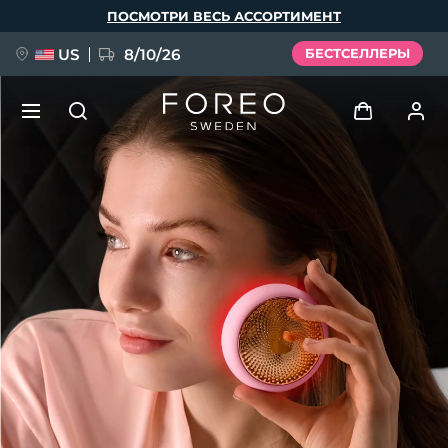
Перейти
ПОСМОТРИ ВЕСЬ АССОРТИМЕНТ
к
основному
содержанию
US
8/10/26
БЕСТСЕЛЛЕРЫ
НОВИНКА
Войти
Язык
BREAKING NEWS
Профиль пользователя
English
Deutsch
Español
Мои приборы
FAQ™ Pure Beauty-Tech Elixir
Français
Italiano
Português
Мои заказы
Polski
Svenska
Русский
Türkçe
简体中文
繁體中文
Мои адреса
issa™ Teeth Whitening Set
Мои подписки