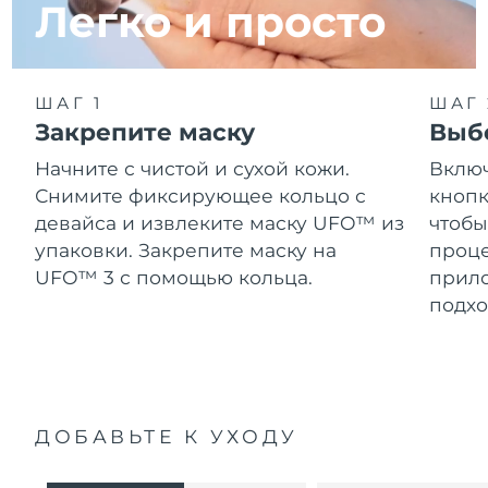
Легко и просто
ШАГ 1
ШАГ 
Закрепите маску
Выб
Начните с чистой и сухой кожи.
Включ
Снимите фиксирующее кольцо с
кнопк
девайса и извлеките маску UFO™ из
чтобы
упаковки. Закрепите маску на
проце
UFO™ 3 с помощью кольца.
прило
подхо
ДОБАВЬТЕ К УХОДУ