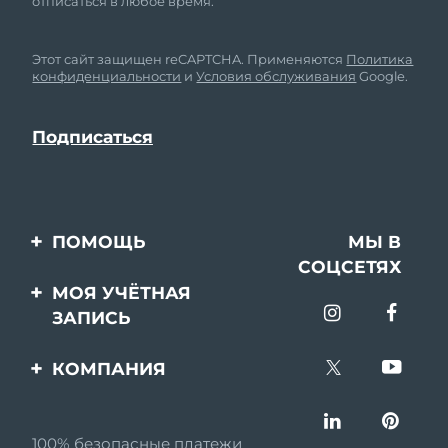
отписаться в любое время.
Этот сайт защищен reCAPTCHA. Применяются
Политика
конфиденциальности
и
Условия обслуживания
Google.
ПОМОЩЬ
МЫ В
СОЦСЕТЯХ
Свяжитесь с нами
МОЯ УЧЁТНАЯ
ЗАПИСЬ
Заказ и доставка
Регистрация продукта
Гарантия и возврат
КОМПАНИЯ
Поддержка
Вопросы и ответы
О FOREO
Информация о
100% безопасные платежи
Партнерская