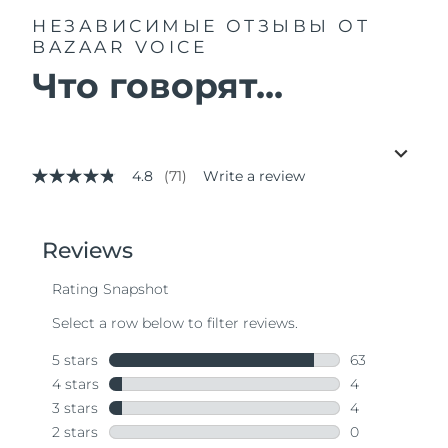
НЕЗАВИСИМЫЕ ОТЗЫВЫ
ОТ
BAZAAR VOICE
Что говорят...
4.8
(71)
Write a review
4.8
out
of
5
stars,
average
rating
value.
Read
71
Reviews.
Same
page
link.