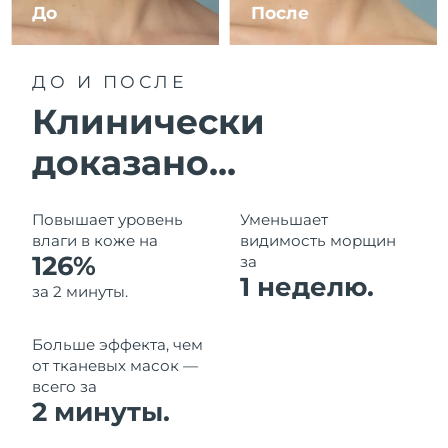
8/11/26
До
После
Ожидаемая дата доставки
Израиль
8/13/26
ДО И ПОСЛЕ
Ожидаемая дата доставки
Клинически
Италия
8/9/26
доказано...
Ожидаемая дата доставки
Япония
8/12/26
Повышает уровень
Уменьшает
Ожидаемая дата доставки
Джерси
влаги в коже на
видимость морщин
8/14/26
126%
за
1 неделю.
Ожидаемая дата доставки
за 2 минуты.
Казахстан
8/11/26
Больше эффекта, чем
Ожидаемая дата доставки
Кувейт
8/9/26
от тканевых масок —
всего за
2 минуты.
Ожидаемая дата доставки
Латвия
8/9/26