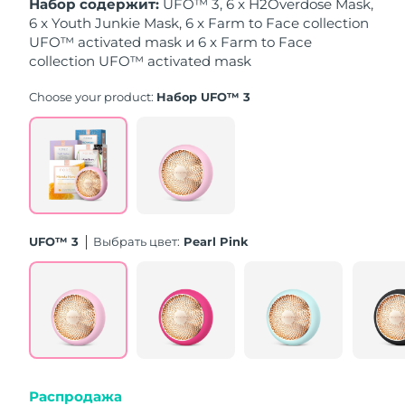
Набор содержит:
UFO™ 3, 6 x H2Overdose Mask,
8/10/26
6 x Youth Junkie Mask, 6 x Farm to Face collection
UFO™ activated mask и 6 x Farm to Face
Ожидаемая дата доставки
Нидерланды
8/9/26
collection UFO™ activated mask
Choose your product:
Набор UFO™ 3
Ожидаемая дата доставки
Новая Зеландия
8/9/26
Ожидаемая дата доставки
Норвегия
8/9/26
Ожидаемая дата доставки
Оман
8/12/26
UFO™ 3
Выбрать цвет:
Pearl Pink
Ожидаемая дата доставки
Филиппины
8/12/26
Ожидаемая дата доставки
Польша
8/10/26
Ожидаемая дата доставки
Португалия
8/9/26
Распродажа