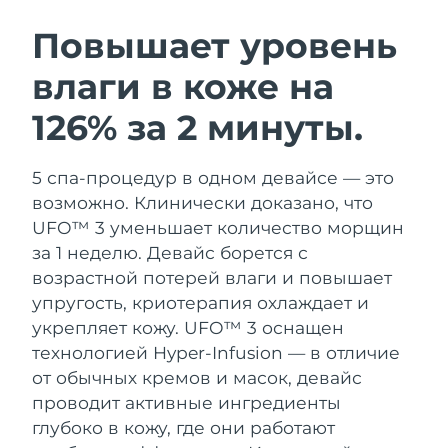
ШВЕДСКИЙ УХОД ЗА КОЖЕЙ
Повышает уровень
влаги в коже на
Ожидаемая дата доставки
Австралия
8/12/26
126% за 2 минуты.
Очищение кожи
Лифтинг
Ожидаемая дата доставки
Австрия
LUNA™ 4 набор
BEAR™ 2 набор
8/9/26
5 спа-процедур в одном девайсе — это
Anti-aging massage
Microcurrent toning
возможно. Клинически доказано, что
Ожидаемая дата доставки
Бахрейн
8/10/26
UFO™ 3 уменьшает количество морщин
Увлажнение
Забота о полости рта
за 1 неделю. Девайс борется с
LUNA™ 4 Plus
BEAR™ 2 go
Ожидаемая дата доставки
Бельгия
UFO™ 3 набор
issa™ 4
возрастной потерей влаги и повышает
8/9/26
Massage, LED heating
Microcurrent toning on-the-go
FAQ™ АНТИВОЗРАСТНОЙ УХОД
упругость, криотерапия охлаждает и
Deep facial hydration
Hybrid silicone sonic toothbrush
Ожидаемая дата доставки
укрепляет кожу.
UFO™ 3 оснащен
Бермудские о-ва
8/15/26
NEW
технологией Hyper-Infusion — в отличие
LUNA™ 4 Men
BEAR™ 2 eyes & lips
UFO™ 3 LED
issa™ 4 plus
от обычных кремов и масок, девайс
For men, anti-aging massage
Microcurrent line smoothing device
Босния и
Ожидаемая дата доставки
Near-infrared and red light therapy
проводит активные ингредиенты
Smart hybrid silicone sonic toothbrush
Герцеговина
8/12/26
device
Омоложение
LED-процедуры
глубоко в кожу, где они работают