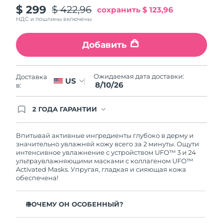
$ 299
$ 422,96
сохранить
$ 123,96
Ожидаемая дата доставки
Пуэрто-Рико
8/11/26
НДС и пошлины включены
Ожидаемая дата доставки
Катар
Добавить
8/10/26
Ожидаемая дата доставки
Реюньон
Ожидаемая дата доставки:
Доставка
8/14/26
US
8/10/26
в:
Ожидаемая дата доставки
Румыния
8/9/26
2 ГОДА ГАРАНТИИ
Заказ на сайте автоматически покрывается
полным гарантийным обслуживанием FOREO.
Ожидаемая дата доставки
Россия
Это означает, что если в течение 2-х лет со дня
Впитывай активные ингредиенты глубоко в дерму и
8/17/26
покупки с продуктом возникнут проблемы,
значительно увлажняй кожу всего за 2 минуты. Ощути
FOREO заменит его бесплатно.
интенсивное увлажнение с устройством UFO™ 3 и 24
Ожидаемая дата доставки
ультраувлажняющими масками с коллагеном UFO™
Саудовская Аравия
8/10/26
Activated Masks. Упругая, гладкая и сияющая кожа
обеспечена!
Ожидаемая дата доставки
Сингапур
8/11/26
ПОЧЕМУ ОН ОСОБЕННЫЙ?
Ожидаемая дата доставки
Клинически доказано: повышает уровень влаги в