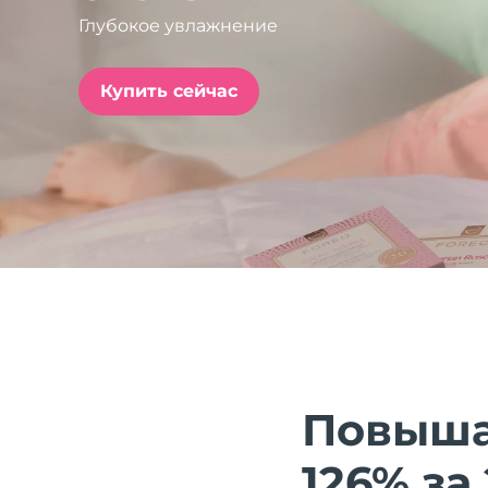
Глубокое увлажнение
issa™ Teeth Whitening Set
Купить сейчас
FAQ™ Dual LED Panel
ПОДАРКИ И НАБОРЫ
Специальные
предложения
БЕСТСЕЛЛЕРЫ
Повышае
126% за