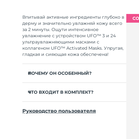
Впитывай активные ингредиенты глубоко в
СО
дерму и значительно увлажняй кожу всего
за 2 минуты. Ощути интенсивное
увлажнение с устройством UFO™ 3 и 24
ультраувлажняющими масками с
коллагеном UFO™ Activated Masks. Упругая,
гладкая и сияющая кожа обеспечена!
ПОЧЕМУ ОН ОСОБЕННЫЙ?
Клинически доказано: повышает уровень
влаги в коже на 126% за 2 минуты и
ЧТО ВХОДИТ В КОМПЛЕКТ?
эффективнее обычной тканевой маски.
UFO™ 3
Клинически доказано: уменьшает
Руководство пользователя
видимость морщин всего за 1 неделю.
6 x UFO™ Youth Junkie 2.0 Masks, 6 x UFO™
H2Overdose 2.0 Masks, 6 x UFO™ Acai Berry
Включает омолаживающий уход с
Masks & 6 x UFO™ Manuka Honey Masks
масками, нагрев, охлаждение, LED-
терапию и массаж.
Зарядный кабель USB