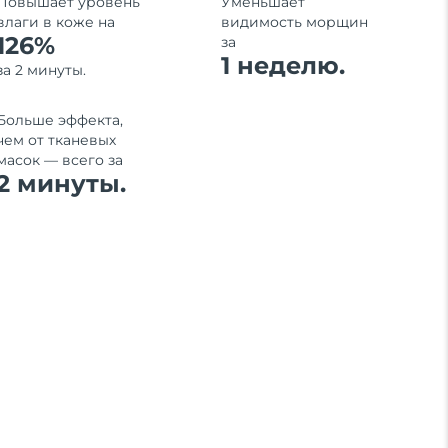
Повышает уровень
Уменьшает
влаги в коже на
видимость морщин
126%
за
1 неделю.
за 2 минуты.
Больше эффекта,
чем от тканевых
масок — всего за
2 минуты.