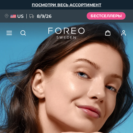
Перейти
ПОСМОТРИ ВЕСЬ АССОРТИМЕНТ
к
основному
содержанию
US
8/9/26
БЕСТСЕЛЛЕРЫ
НОВИНКА
Войти
Язык
BREAKING NEWS
Профиль пользователя
English
Deutsch
Español
Мои приборы
FAQ™ Pure Beauty-Tech Elixir
Français
Italiano
Português
Мои заказы
Polski
Svenska
Русский
Türkçe
简体中文
繁體中文
Мои адреса
issa™ Teeth Whitening Set
Мои подписки