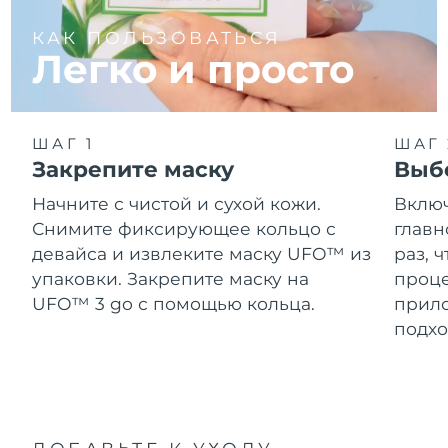
КАК ПОЛЬЗОВАТЬСЯ
Легко и просто
ШАГ 1
ШАГ 
Закрепите маску
Выб
Начните с чистой и сухой кожи.
Вклю
Снимите фиксирующее кольцо с
главн
девайса и извлеките маску UFO™ из
раз, 
упаковки. Закрепите маску на
проце
UFO™ 3 go с помощью кольца.
прило
подхо