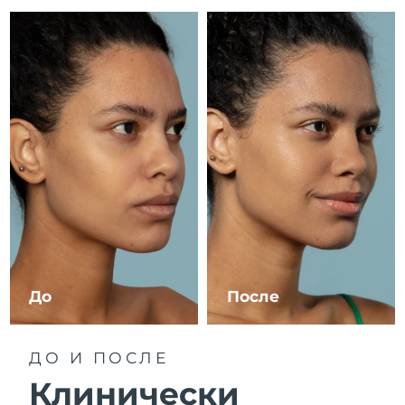
8/10/26
Ожидаемая дата доставки
Израиль
8/12/26
Ожидаемая дата доставки
Италия
8/8/26
Ожидаемая дата доставки
Япония
8/11/26
Ожидаемая дата доставки
Джерси
8/13/26
Ожидаемая дата доставки
Казахстан
8/10/26
До
После
Ожидаемая дата доставки
Кувейт
8/8/26
ДО И ПОСЛЕ
Ожидаемая дата доставки
Латвия
8/8/26
Клинически