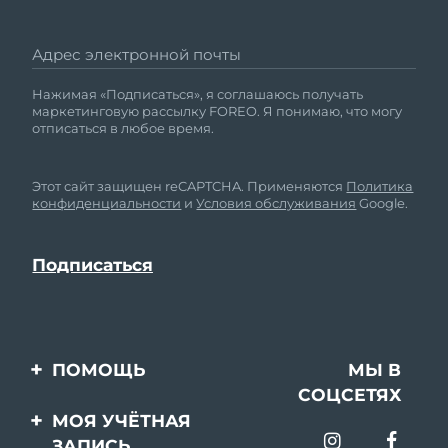
Адрес электронной почты
Нажимая «Подписаться», я соглашаюсь получать
маркетинговую рассылку FOREO. Я понимаю, что могу
отписаться в любое время.
Этот сайт защищен reCAPTCHA. Применяются
Политика
конфиденциальности
и
Условия обслуживания
Google.
ПОМОЩЬ
МЫ В
СОЦСЕТЯХ
Свяжитесь с нами
МОЯ УЧЁТНАЯ
ЗАПИСЬ
Заказ и доставка